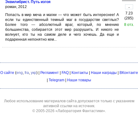
Эквилибрист. Путь изгоя
роман, 2012
-
7.23
Попасть в мир меча и магии — что может быть интереснее! А
(285)
если ты единственный темный маг в государстве светлых?
Более того — абсолютный враг, который, по мнению
8 отз.
большинства, собирается этот мир разрушить. И никого не
волнует, кто ты на самом деле и чего хочешь. Да еще и
подаренная непонятно кем...
О сайте
(
eng
,
fra
,
укр
) |
Регламент
|
FAQ
|
Контакты
|
Наши награды
|
ВКонтакте
|
Telegram
|
Наши товары
Любое использование материалов сайта допускается только с указанием
активной ссылки на источник.
© 2005-2026
«Лаборатория Фантастики»
.