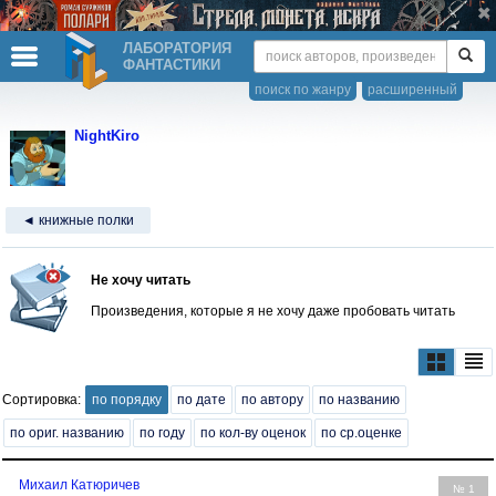
ЛАБОРАТОРИЯ
ФАНТАСТИКИ
поиск по жанру
расширенный
NightKiro
◄ книжные полки
Не хочу читать
Произведения, которые я не хочу даже пробовать читать
Сортировка:
по порядку
по дате
по автору
по названию
по ориг. названию
по году
по кол-ву оценок
по ср.оценке
Михаил Катюричев
№ 1