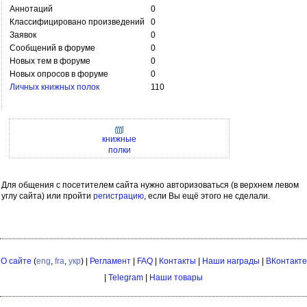
Аннотаций
0
Классифицировано произведений
0
Заявок
0
Сообщений в форуме
0
Новых тем в форуме
0
Новых опросов в форуме
0
Личных книжных полок
110
книжные
полки
Для общения с посетителем сайта нужно авторизоваться (в верхнем левом
углу сайта) или пройти
регистрацию
, если Вы ещё этого не сделали.
О сайте
(
eng
,
fra
,
укр
) |
Регламент
|
FAQ
|
Контакты
|
Наши награды
|
ВКонтакте
|
Telegram
|
Наши товары