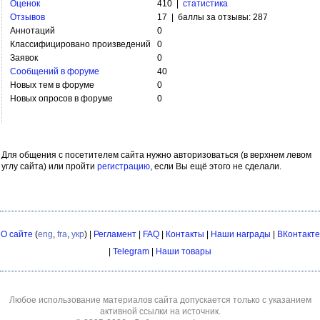
Оценок
410 |
статистика
Отзывов
17 | баллы за отзывы: 287
Аннотаций
0
Классифицировано произведений
0
Заявок
0
Сообщений в форуме
40
Новых тем в форуме
0
Новых опросов в форуме
0
Для общения с посетителем сайта нужно авторизоваться (в верхнем левом
углу сайта) или пройти
регистрацию
, если Вы ещё этого не сделали.
О сайте
(
eng
,
fra
,
укр
) |
Регламент
|
FAQ
|
Контакты
|
Наши награды
|
ВКонтакте
|
Telegram
|
Наши товары
Любое использование материалов сайта допускается только с указанием
активной ссылки на источник.