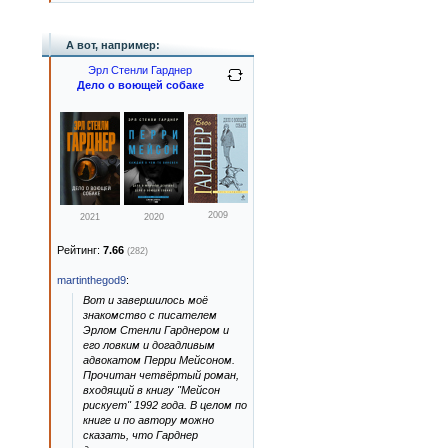
А вот, например:
Эрл Стенли Гарднер
Дело о воющей собаке
2009
2021
2020
Рейтинг:
7.66
(282)
martinthegod9
:
Вот и завершилось моё
знакомство с писателем
Эрлом Стенли Гарднером и
его ловким и догадливым
адвокатом Перри Мейсоном.
Прочитан четвёртый роман,
входящий в книгу "Мейсон
рискует" 1992 года. В целом по
книге и по автору можно
сказать, что Гарднер