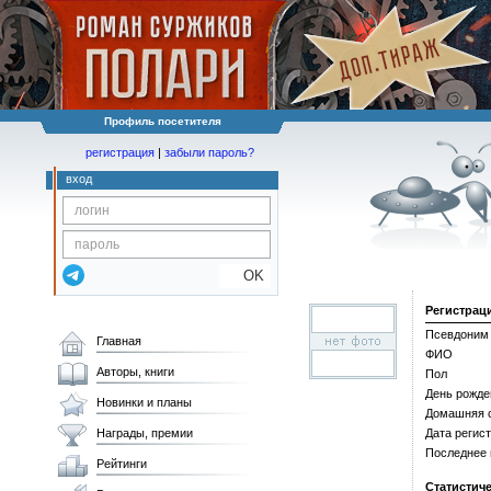
Профиль посетителя
регистрация
|
забыли пароль?
вход
OK
Регистрац
Псевдоним
Главная
ФИО
Авторы, книги
Пол
День рожде
Новинки и планы
Домашняя 
Награды, премии
Дата регис
Последнее
Рейтинги
Статистич