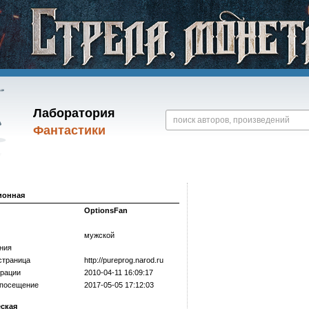
Лаборатория
Фантастики
ионная
OptionsFan
мужской
ния
страница
http://­pureprog.narod.ru
трации
2010-04-11 16:09:17
 посещение
2017-05-05 17:12:03
еская