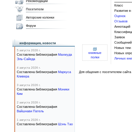
Рекомендации
Класс
Посетители
Развитие в
Оценок
Авторские колонки
Отзывов
Форум
Аннотаций
Классифиц
Заявок
Сообщений
информация, новости
Новых тем
5 августа 2026 г.
книжные
Новых опро
Составлена библиография
Махмуда
полки
Личных кни
Эль-Сайеда
4 августа 2026 г.
Составлена библиография
Маркуса
Для общения с посетителем сайта 
Кливера
3 августа 2026 г.
Составлена библиография
Моники
Ким
2 августа 2026 г.
Составлена библиография
Вайшнави Патель
1 августа 2026 г.
Составлена библиография
Шэнь Тао