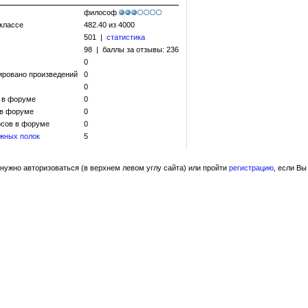
философ
 классе
482.40 из 4000
501 |
статистика
98 | баллы за отзывы: 236
0
ировано произведений
0
0
 в форуме
0
 в форуме
0
сов в форуме
0
жных полок
5
нужно авторизоваться (в верхнем левом углу сайта) или пройти
регистрацию
, если Вы