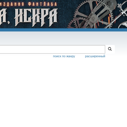
поиск по жанру
расширенный