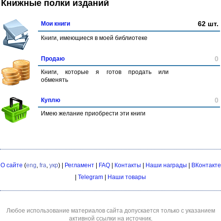
Книжные полки изданий
62 шт.
Мои книги
Книги, имеющиеся в моей библиотеке
0
Продаю
Книги, которые я готов продать или
обменять
0
Куплю
Имею желание приобрести эти книги
О сайте
(
eng
,
fra
,
укр
) |
Регламент
|
FAQ
|
Контакты
|
Наши награды
|
ВКонтакте
|
Telegram
|
Наши товары
Любое использование материалов сайта допускается только с указанием
активной ссылки на источник.