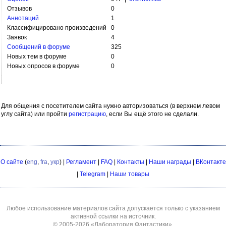
Отзывов
0
Аннотаций
1
Классифицировано произведений
0
Заявок
4
Сообщений в форуме
325
Новых тем в форуме
0
Новых опросов в форуме
0
Для общения с посетителем сайта нужно авторизоваться (в верхнем левом
углу сайта) или пройти
регистрацию
, если Вы ещё этого не сделали.
О сайте
(
eng
,
fra
,
укр
) |
Регламент
|
FAQ
|
Контакты
|
Наши награды
|
ВКонтакте
|
Telegram
|
Наши товары
Любое использование материалов сайта допускается только с указанием
активной ссылки на источник.
© 2005-2026
«Лаборатория Фантастики»
.