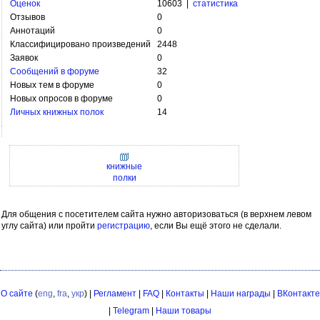
Оценок
10603 |
статистика
Отзывов
0
Аннотаций
0
Классифицировано произведений
2448
Заявок
0
Сообщений в форуме
32
Новых тем в форуме
0
Новых опросов в форуме
0
Личных книжных полок
14
книжные
полки
Для общения с посетителем сайта нужно авторизоваться (в верхнем левом
углу сайта) или пройти
регистрацию
, если Вы ещё этого не сделали.
О сайте
(
eng
,
fra
,
укр
) |
Регламент
|
FAQ
|
Контакты
|
Наши награды
|
ВКонтакте
|
Telegram
|
Наши товары