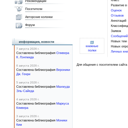
Класс
Рекомендации
Развитие в
Посетители
Оценок
Отзывов
Авторские колонки
Аннотаций
Форум
Классифиц
Заявок
Сообщений
Новых тем
информация, новости
книжные
Новых опро
7 августа 2026 г.
полки
Личных кни
Составлена библиография
Оливера
К. Лэнгмида
Для общения с посетителем сайта 
6 августа 2026 г.
Составлена библиография
Вероники
Дж. Генри
5 августа 2026 г.
Составлена библиография
Махмуда
Эль-Сайеда
4 августа 2026 г.
Составлена библиография
Маркуса
Кливера
3 августа 2026 г.
Составлена библиография
Моники
Ким