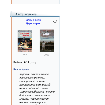
А вот, например:
Вадим Панов
Царь горы
2012
2009
Рейтинг:
8.12
(2150)
Feanor Ajwen
:
Хороший роман в жанре
городского фэнтези.
Интересный сюжет:
продолжение вампирской
темы, заданной в книге
"Королевский крест". Место
действия - современная
Москва. Присутствует
множество интриг и