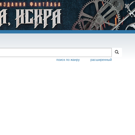
поиск по жанру
расширенный