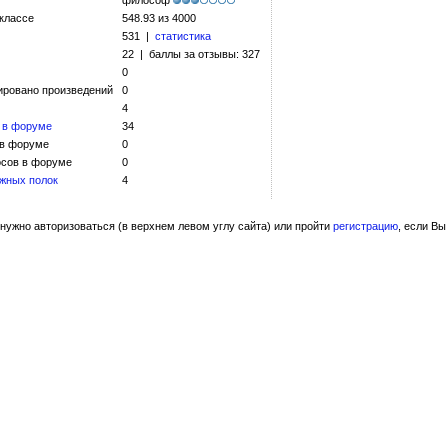
философ
 классе
548.93 из 4000
531 |
статистика
22 | баллы за отзывы: 327
0
ировано произведений
0
4
 в форуме
34
 в форуме
0
сов в форуме
0
жных полок
4
нужно авторизоваться (в верхнем левом углу сайта) или пройти
регистрацию
, если Вы