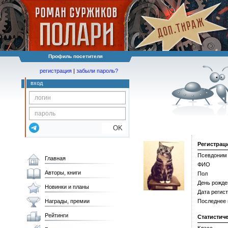
Профиль посетителя
регистрация
|
забыли пароль?
вход
OK
Регистрац
Псевдоним
Главная
ФИО
Авторы, книги
Пол
День рожде
Новинки и планы
Дата регис
Награды, премии
Последнее
Рейтинги
Статистич