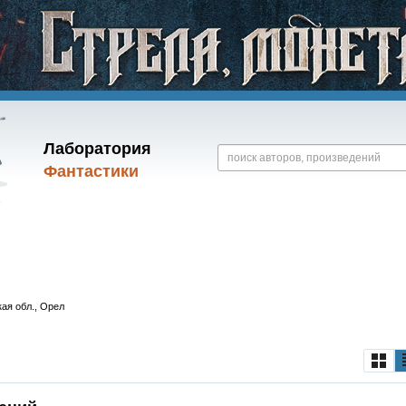
Лаборатория
Фантастики
ая обл., Орел