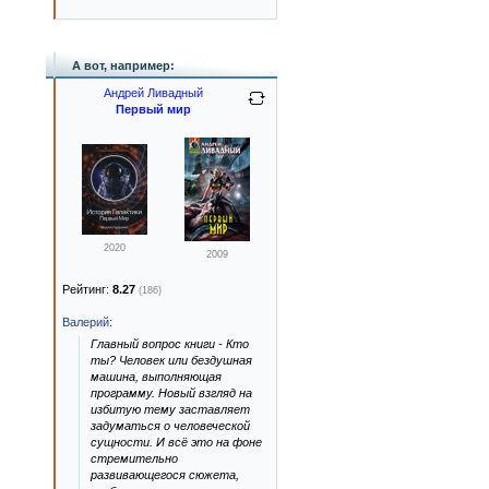
А вот, например:
Андрей Ливадный
Первый мир
2020
2009
Рейтинг:
8.27
(186)
Валерий
:
Главный вопрос книги - Кто
ты? Человек или бездушная
машина, выполняющая
программу. Новый взгляд на
избитую тему заставляет
задуматься о человеческой
сущности. И всё это на фоне
стремительно
развивающегося сюжета,