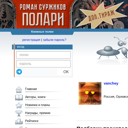
Книжные полки
регистрация
|
забыли пароль?
вход
OK
vanchey
Главная
Россия, Орловск
Авторы, книги
Новинки и планы
Награды, премии
Рейтинги