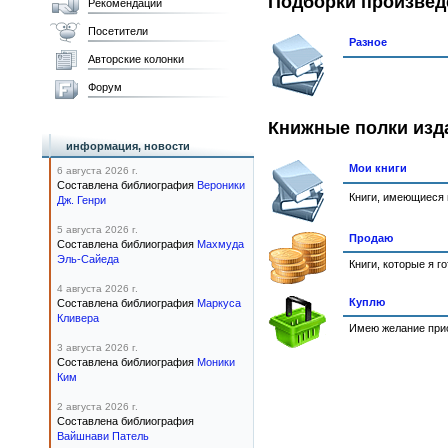
Подборки произвед
Рекомендации
Посетители
Разное
Авторские колонки
Форум
Книжные полки изд
информация, новости
Мои книги
6 августа 2026 г.
Составлена библиография
Вероники
Книги, имеющиеся 
Дж. Генри
5 августа 2026 г.
Продаю
Составлена библиография
Махмуда
Эль-Сайеда
Книги, которые я г
4 августа 2026 г.
Куплю
Составлена библиография
Маркуса
Кливера
Имею желание прио
3 августа 2026 г.
Составлена библиография
Моники
Ким
2 августа 2026 г.
Составлена библиография
Вайшнави Патель