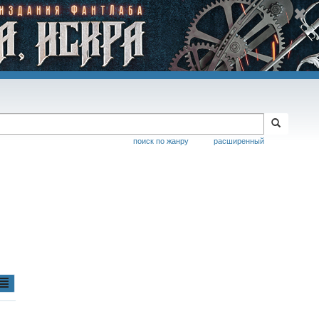
поиск по жанру
расширенный