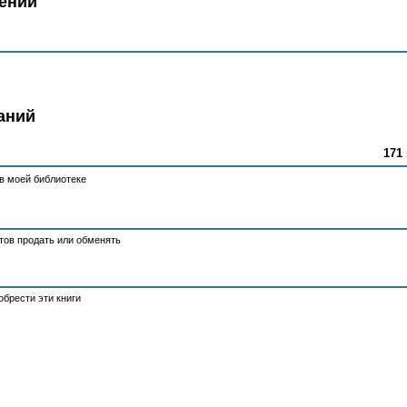
ений
аний
171 
в моей библиотеке
отов продать или обменять
брести эти книги