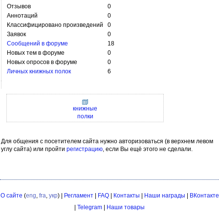
Отзывов
0
Аннотаций
0
Классифицировано произведений
0
Заявок
0
Сообщений в форуме
18
Новых тем в форуме
0
Новых опросов в форуме
0
Личных книжных полок
6
книжные
полки
Для общения с посетителем сайта нужно авторизоваться (в верхнем левом
углу сайта) или пройти
регистрацию
, если Вы ещё этого не сделали.
О сайте
(
eng
,
fra
,
укр
) |
Регламент
|
FAQ
|
Контакты
|
Наши награды
|
ВКонтакте
|
Telegram
|
Наши товары