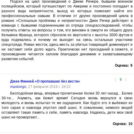
Подсел на цикл произведений о Джеке Ричере, бывшем военном
полицейском, который путешествует по Америке и постоянно попадает в
разного вида неприятности, выход из которых помогают найти его
профессиональные навыки. В отличии от других произведений цикла в
романе «Сплошные проблемы и неприятности» Джек Ричер действует в
команде с бывшими подчиненными из отряда спецрасследований, чтобы
получить ответы на вопросы о том, кто виновен в смерти их общего друга
Кельвина Франца, которого сбросили из вертолета с высоты 3000 футов и
куда подевались и почему не выходят на связь остальные участники
спецотряда. Роман жесток, здесь месть за убитых товарищей доминирует и
не заставит себя долго ждать. Практически нет проседаний в сюжете, и
произведение читается запоем благодаря динамике и захватывающему
развитию событий.
Оценка:
9
[
9
]
Джек Финней «О пропавших без вести»
maxlongo
, 27 февраля 2016 г. 18:22
Бесподобная вещь, впервые прочитанная более 30 лет назад... Более
30-ти.... Ачуметь, как бежит время! Сегодня вновь вернулся в свою
молодость и вновь испытал те же ощущения. Как будто это я выбежал из
того сарая и навсегда упустил свой шанс. К сожалению, немного вещей
оставляют такую память о себе, память навсегда. Надеюсь, дети мои свой
шанс не проморгают...
Оценка:
10