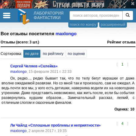
ЛАБОРАТОРИЯ
ФАНТАСТИКИ
поиск по жанру
расширенный
Все отзывы посетителя
maxlongo
Отзывы (всего: 3 шт.)
Рейтинг отзыва
Сортировка:
по дате
по рейтингу
по оценке
[
1
]
Сергей Челяев «Склейка»
maxlongo
, 15 февраля 2021 г. 22:33
Ох, редко..., редко бывает так, что по телу бегут мурашки от даже
вполне ожидаемой развязки. Но со мной так и произошло, сам не ожидал. А
ведь почти все мы, у кого есть детишки, наверняка водили их на новогодние
утренники. Даже представить невозможно, как жить после, если бы события
развернулись худшим образом... Замечательный рассказ, легкий, с
отличным слогом и сказочным финалом.
Оценка:
10
[
4
]
Ли Чайлд «Сплошные проблемы и неприятности»
maxlongo
, 2 апреля 2017 г. 19:35