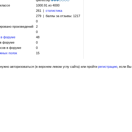
философ
 классе
1000.91 из 4000
261 |
статистика
279 | баллы за отзывы: 1217
0
ировано произведений
2
0
 в форуме
48
 в форуме
0
сов в форуме
0
жных полок
15
нужно авторизоваться (в верхнем левом углу сайта) или пройти
регистрацию
, если Вы