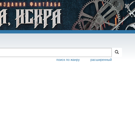
поиск по жанру
расширенный