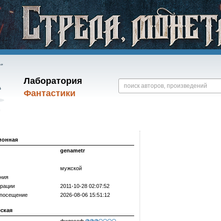
Лаборатория
Фантастики
ионная
genametr
мужской
ния
трации
2011-10-28 02:07:52
 посещение
2026-08-06 15:51:12
еская