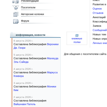
Класс
Рекомендации
Развитие в
Посетители
Оценок
Отзывов
Авторские колонки
Аннотаций
Форум
Классифиц
Заявок
Сообщений
Новых тем
информация, новости
книжные
Новых опро
6 августа 2026 г.
полки
Личных кни
Составлена библиография
Вероники
Дж. Генри
Для общения с посетителем сайта 
5 августа 2026 г.
Составлена библиография
Махмуда
Эль-Сайеда
4 августа 2026 г.
Составлена библиография
Маркуса
Кливера
3 августа 2026 г.
Составлена библиография
Моники
Ким
2 августа 2026 г.
Составлена библиография
Вайшнави Патель