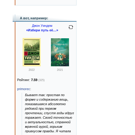
А вот, например:
Джон Уиндем
«Избери путь её…»
2022
2021
Рейтинг:
7.59
(325)
primorec
:
Бывает так: простая по
форме и содержанию вещь,
показавшаяся абсолютно
рядовой при первом
прочтении, спустя годы вдруг
поражает. Своей точностью
и актуальностью, странной
мрачной аурой, горьким
привкусом правды. Я читала