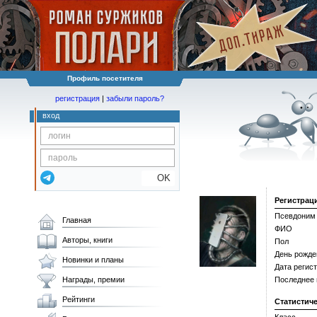
Профиль посетителя
регистрация
|
забыли пароль?
вход
OK
Регистрац
Псевдоним
Главная
ФИО
Авторы, книги
Пол
День рожде
Новинки и планы
Дата регис
Награды, премии
Последнее
Рейтинги
Статистич