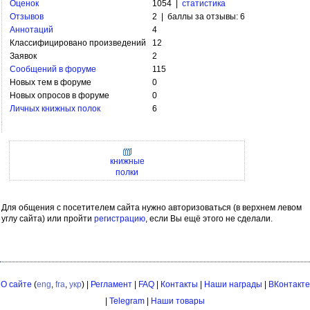
Оценок
1054 |
статистика
Отзывов
2 | баллы за отзывы: 6
Аннотаций
4
Классифицировано произведений
12
Заявок
2
Сообщений в форуме
115
Новых тем в форуме
0
Новых опросов в форуме
0
Личных книжных полок
6
книжные
полки
Для общения с посетителем сайта нужно авторизоваться (в верхнем левом
углу сайта) или пройти
регистрацию
, если Вы ещё этого не сделали.
О сайте
(
eng
,
fra
,
укр
) |
Регламент
|
FAQ
|
Контакты
|
Наши награды
|
ВКонтакте
|
Telegram
|
Наши товары