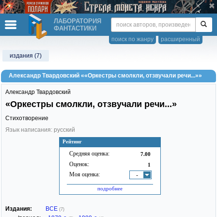
ЛАБОРАТОРИЯ
ФАНТАСТИКИ
поиск по жанру
расширенный
издания (7)
Александр Твардовский ««Оркестры смолкли, отзвучали речи...»»
Александр Твардовский
«Оркестры смолкли, отзвучали речи...»
Стихотворение
Язык написания: русский
Рейтинг
Средняя оценка:
7.00
Оценок:
1
Моя оценка:
-
подробнее
Издания:
ВСЕ
(7)