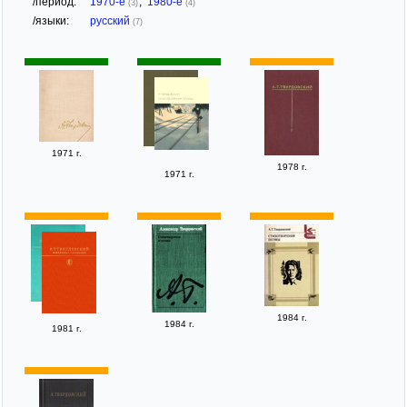
/период:
1970-е
,
1980-е
(3)
(4)
/языки:
русский
(7)
1971 г.
1978 г.
1971 г.
1984 г.
1984 г.
1981 г.