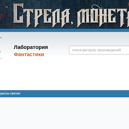
Лаборатория
Фантастики
ороты света»