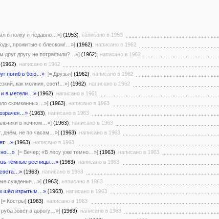
ыл в полку я недавно…»]
(1953)
, написано в 1953
«Годы, прожитые с блеском!…»]
(1962)
, написано в 1962
м друг другу не потрафили?…»]
(1962)
, написано в 1962
(1962)
, написано в 1962
руг погиб в бою…»
[= Друзья]
(1962)
, написано в 1962
езкий, как молния, свет!…»]
(1962)
, написано в 1962
 и в метели…»
(1962)
, написано в 1961
было скомканных…»]
(1963)
, написано в 1963
розрачен…»
(1963)
, написано в 1963
альчики в ночном…»]
(1963)
, написано в 1963
т, днём, не по часам…»]
(1963)
, написано в 1963
ает…»
(1963)
, написано в 1963
емно…»
[= Вечер; «В лесу уже темно…»]
(1963)
, написано в 1963
возь тёмные ресницы…»
(1963)
, написано в 1963
ссвета…»
(1963)
, написано в 1963
ные сужденья…»]
(1963)
, написано в 1963
лем шёл изрытым…»
(1963)
, написано в 1963
[= Костры]
(1963)
, написано в 1963
труба зовёт в дорогу…»]
(1963)
, написано в 1963