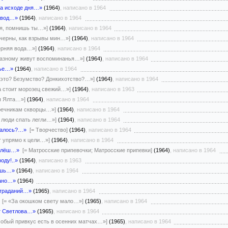
на исходе дня…»
(1964)
, написано в 1964
свод…»
(1964)
, написано в 1964
ая, помнишь ты…»]
(1964)
, написано в 1964
 черны, как взрывы мин…»]
(1964)
, написано в 1964
ерняя вода…»]
(1964)
, написано в 1964
разному живут воспоминанья…»]
(1964)
, написано в 1964
нье…»
(1964)
, написано в 1964
о это? Безумство? Донкихотство?…»]
(1964)
, написано в 1964
ра стоит морозец свежий…»]
(1964)
, написано в 1963
ся Ялта…»]
(1964)
, написано в 1964
оречникам скворцы…»]
(1964)
, написано в 1964
е люди спать легли…»]
(1964)
, написано в 1964
чалось?…»
[= Творчество]
(1964)
, написано в 1964
т упрямо к цели…»]
(1964)
, написано в 1964
 клёш…»
[= Матросские припевочки; Матросские припевки]
(1964)
, написано в 1964
оду!..»
(1964)
, написано в 1963
ёшь…»
(1964)
, написано в 1964
рано…»
(1964)
страданий…»
(1965)
, написано в 1964
[= «За окошком свету мало…»]
(1965)
, написано в 1964
ет Светлова…»
(1965)
, написано в 1964
собый привкус есть в осенних матчах…»]
(1965)
, написано в 1964