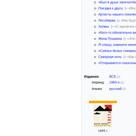
«Был в душе запечатл
Поездка к другу
[= «Во
Артисты нашего поколе
Лесобиржа
[= «Как буд
Холмы
[= «С крылечка 
«Кого-то обязательно 
Жена Пушкина
[= «Эти
Я спешу, извините меня
«Сиянье белых северн
Северная ночь
[= «Как
«Открывается сказочн
Издания:
ВСЕ
(1)
/период:
1960-е
(1)
/языки:
русский
(1)
1965 г.