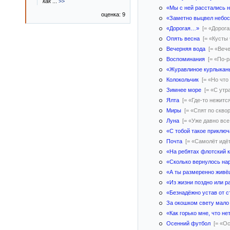
как
...
>>
«Мы с ней расстались 
оценка: 9
«Заметно выцвел небо
«Дорогая…»
[= «Дорог
Опять весна
[= «Кусты
Вечерняя вода
[= «Веч
Воспоминания
[= «По-
«Журавлиное курлыка
Колокольчик
[= «Но чт
Зимнее море
[= «С ут
Ялта
[= «Где-то нежит
Миры
[= «Спят по скв
Луна
[= «Уже давно вс
«С тобой такое приклю
Почта
[= «Самолёт идё
«На ребятах флотский
«Сколько вернулось нар
«А ты размеренно жив
«Из жизни поздно или 
«Безнадёжно устав от 
За окошком свету мало
«Как горько мне, что н
Осенний футбол
[= «О