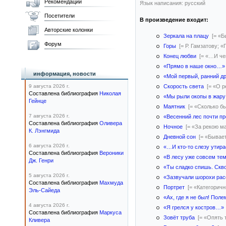
Рекомендации
Язык написания: русский
Посетители
В произведение входит:
Авторские колонки
Зеркала на плацу
[= «Б
Форум
Горы
[= Р. Гамзатову; 
Конец любви
[= «…И че
«Прямо в наше окно…»
информация, новости
«Мой первый, ранний д
9 августа 2026 г.
Скорость света
[= «О р
Составлена библиография
Николая
«Мы рыли окопы в жару
Гейнце
Маятник
[= «Сколько 
7 августа 2026 г.
«Весенний лес почти п
Составлена библиография
Оливера
Ночное
[= «За рекою м
К. Лэнгмида
Дневной сон
[= «Бывае
6 августа 2026 г.
«…И кто-то слезу утир
Составлена библиография
Вероники
«В лесу уже совсем т
Дж. Генри
«Ты сладко спишь. Ск
5 августа 2026 г.
«Зазвучали шорохи ра
Составлена библиография
Махмуда
Портрет
[= «Категорич
Эль-Сайеда
«Ах, где я не был! По
4 августа 2026 г.
«Я грелся у костров…»
Составлена библиография
Маркуса
Зовёт труба
[= «Опять 
Кливера