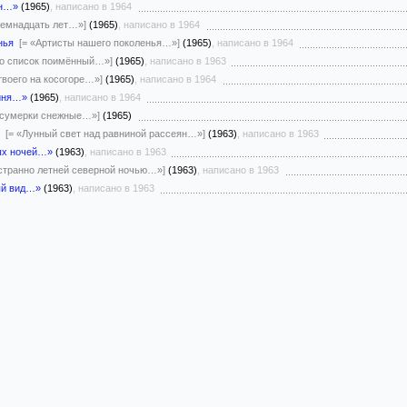
ён…»
(1965)
, написано в 1964
семнадцать лет…»]
(1965)
, написано в 1964
нья
[= «Артисты нашего поколенья…»]
(1965)
, написано в 1964
то список поимённый…»]
(1965)
, написано в 1963
твоего на косогоре…»]
(1965)
, написано в 1964
виня…»
(1965)
, написано в 1964
 сумерки снежные…»]
(1965)
[= «Лунный свет над равниной рассеян…»]
(1963)
, написано в 1963
ых ночей…»
(1963)
, написано в 1963
 странно летней северной ночью…»]
(1963)
, написано в 1963
ый вид…»
(1963)
, написано в 1963