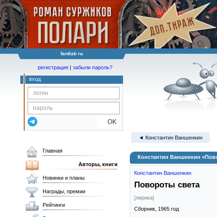
fantlab ru
регистрация
|
забыли пароль?
вход
OK
◄ Константин Ваншенкин
Главная
Константин Ваншенкин «Пов
Авторы, книги
Константин Ваншенкин
Новинки и планы
Повороты света
Награды, премии
[лирика]
Рейтинги
Сборник,
1965
год