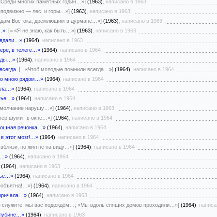
 «Среди многих памятных годин…»]
(1963)
, написано в 1963
еподвижно — лес, и горы…»]
(1963)
, написано в 1963
садам Востока, дремлющим в дурмане…»]
(1963)
, написано в 1963
…»
[= «Я не знаю, как быть…»]
(1963)
, написано в 1963
т вдали…»
(1964)
, написано в 1963
ере, в телеге…»
(1964)
, написано в 1964
рады…»
(1964)
, написано в 1964
всегда
[= «Чтоб молодые помнили всегда…»]
(1964)
, написано в 1964
 со мною рядом…»
(1964)
, написано в 1964
ала…»
(1964)
, написано в 1964
атье…»
(1964)
, написано в 1964
ь молчание нарушу…»]
(1964)
, написано в 1963
етер шумит в окне…»]
(1964)
, написано в 1964
мощная речонка…»
(1964)
, написано в 1964
 в этот мозг!…»
(1964)
, написано в 1964
 вблизи, но жил не на виду…»]
(1964)
, написано в 1964
и…»
(1964)
, написано в 1964
(1964)
, написано в 1963
нье…»
(1964)
, написано в 1964
необъятна!…»]
(1964)
, написано в 1964
 причала…»
(1964)
, написано в 1963
ы служите, мы вас подождём…; «Мы вдоль спящих домов проходили…»]
(1964)
, написа
глубине…»
(1964)
, написано в 1963