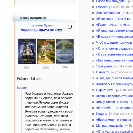
Разве мы забудем?
[=
Облака
[= «Всё было н
Землетрясение
[= «К 
А вот, например:
«Я не знаю — как быть
«Гудок трикратно ухае
Евгений Лукин
Андроиды срама не имут
«Я спал на свежем клев
«В поэзии — пора эст
Чтоб молодые помнили 
«Опять, опять сидишь
«От затемнённого вокз
«Как изнашивается пл
Эвакуация
[= «Я внов
2014
2024
2020
В палате
[= «Словно в
«Там, где вьётся мало
Рейтинг:
7.5
(193)
«Хотел бы я проникнуть
hooook
:
Скрытность
[= «Он жил
Чем дальше в лес, тем больше
«Грибы недавно отошл
партизан. Вернее, чем больше
«Вы у жизни на краю…»
я читаю Лукина, тем ближе
мне его мысли становятся.
«Готово!» — в нетерпе
Эта повесть прекрасна своим
Родина
[= «Как же ты 
финалом. Не тем, что там
«Блеск моря, и скрипы
открылось кое-что о свалке и
тех, кто туда попал (я еще в
Мы вас подождём
[= В
середине догадалась), а тем,
«Она ушла, и в гулкой 