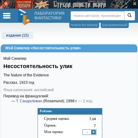
ЛАБОРАТОРИЯ
ФАНТАСТИКИ
поиск по жанру
расширенный
издания (15)
Мэй Синклер «Несостоятельность улик»
Мэй Синклер
Несостоятельность улик
The Nature of the Evidence
Рассказ,
1923
год
Язык написания: английский
Перевод на французский:
—
Т. Сандалижан
(Rosamund)
; 1998 г.
— 2 изд.
Рейтинг
Средняя оценка:
7.14
Оценок:
7
Моя оценка:
-