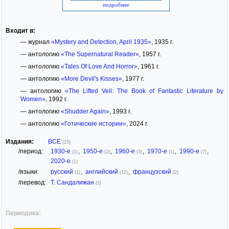
подробнее
Входит в:
— журнал
«Mystery and Detection, April 1935»
, 1935 г.
— антологию
«The Supernatural Reader»
, 1957 г.
— антологию
«Tales Of Love And Horror»
, 1961 г.
— антологию
«More Devil's Kisses»
, 1977 г.
— антологию
«The Lifted Veil: The Book of Fantastic Literature by
Women»
, 1992 г.
— антологию
«Shudder Again»
, 1993 г.
— антологию
«Готические истории»
, 2024 г.
Издания:
ВСЕ
(15)
/период:
1930-е
,
1950-е
,
1960-е
,
1970-е
,
1990-е
,
(1)
(2)
(3)
(1)
(7)
2020-е
(1)
/языки:
русский
,
английский
,
французский
(1)
(12)
(2)
/перевод:
Т. Сандалижан
(2)
Периодика: