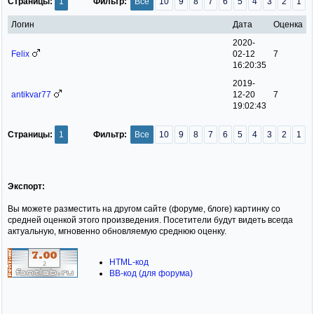
Страницы:
1
Фильтр:
Все
10
9
8
7
6
5
4
3
2
1
Логин
Дата
Оценка
2020-
Felix
02-12
7
16:20:35
2019-
antikvar77
12-20
7
19:02:43
Страницы:
1
Фильтр:
Все
10
9
8
7
6
5
4
3
2
1
Экспорт:
Вы можете разместить на другом сайте (форуме, блоге) картинку со
средней оценкой этого произведения. Посетители будут видеть всегда
актуальную, мгновенно обновляемую среднюю оценку.
HTML-код
BB-код (для форума)