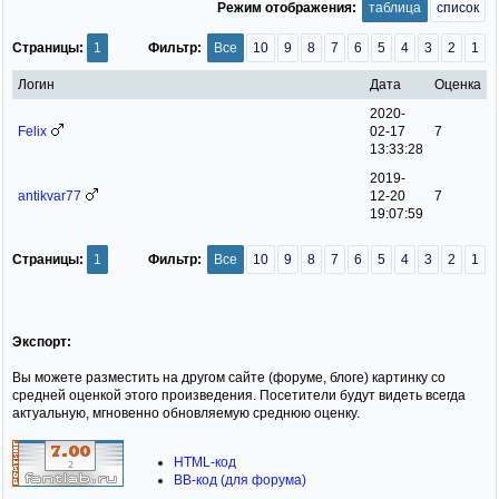
Режим отображения:
таблица
список
Страницы:
1
Фильтр:
Все
10
9
8
7
6
5
4
3
2
1
Логин
Дата
Оценка
2020-
Felix
02-17
7
13:33:28
2019-
antikvar77
12-20
7
19:07:59
Страницы:
1
Фильтр:
Все
10
9
8
7
6
5
4
3
2
1
Экспорт:
Вы можете разместить на другом сайте (форуме, блоге) картинку со
средней оценкой этого произведения. Посетители будут видеть всегда
актуальную, мгновенно обновляемую среднюю оценку.
HTML-код
BB-код (для форума)