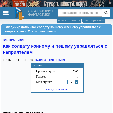
ЛАБОРАТОРИЯ
ФАНТАСТИКИ
поиск по жанру
расширенный
Владимир Даль «Как солдату конному и пешему управляться с
неприятелем». Статистика оценок
Владимир Даль
Как солдату конному и пешему управляться с
неприятелем
статья,
1847
год; цикл
«Солдатские досуги»
Рейтинг
Средняя оценка:
7.00
Голосов:
2
Моя оценка:
-
назад к аннотации