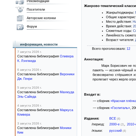
Рекомендации
Жанрово-тематический класс
Посетители
Жанры/поджанры:
Общие характерис
Авторские колонки
Место действия:
Н
Время действия:
2
Форум
Сюжетные ходы:
С
Линейность сюжет
Возраст читателя:
информация, новости
Всего проголосовало:
12
7 августа 2026 г.
Составлена библиография
Оливера
Аннотация:
К. Лэнгмида
Марк Борисович не по
6 августа 2026 г.
память — иссиня-чёрный н
Составлена библиография
Вероники
безвозвратно стёршиеся и
Дж. Генри
пролегает через жерло огро
5 августа 2026 г.
Составлена библиография
Махмуда
Входит в:
Эль-Сайеда
— сборник
«Красная плёнк
4 августа 2026 г.
— сборник
«Госпиталь»
, 20
Составлена библиография
Маркуса
Кливера
Издания:
ВСЕ
(4)
3 августа 2026 г.
/период:
2000-е
,
2010
(2)
Составлена библиография
Моники
/языки:
русский
(4)
Ким