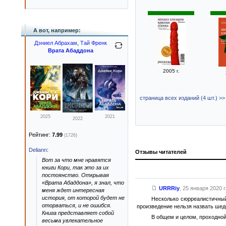
А вот, например:
Дэниел Абрахам
,
Тай Френк
Врата Абаддона
2005 г.
страница всех изданий (4 шт.) >>
2025
2021
2022
Рейтинг:
7.99
(1726)
Deliann
:
Отзывы читателей
Вот за что мне нравятся
книги Кори, так это за их
постоянство. Открывая
«Врата Абаддона», я знал, что
URRRiy
,
25 января 2020 г
меня ждет интересная
история, от которой будет не
Несколько сюрреалистичный 
оторваться, и не ошибся.
произведение нельзя назвать шед
Книга представляет собой
В общем и целом, проходной
весьма увлекательное