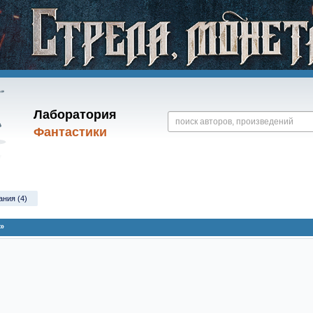
Лаборатория
Фантастики
ания (4)
»