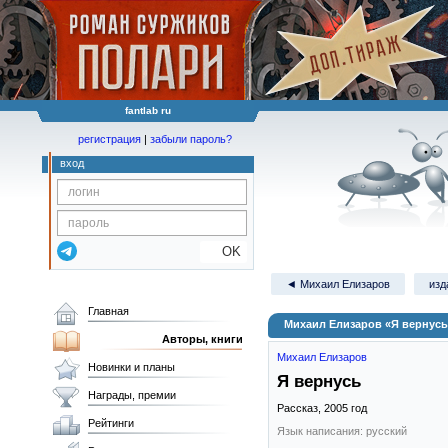
fantlab ru
регистрация
|
забыли пароль?
вход
OK
◄ Михаил Елизаров
изд
Главная
Михаил Елизаров «Я вернусь
Авторы, книги
Михаил Елизаров
Новинки и планы
Я вернусь
Награды, премии
Рассказ,
2005
год
Рейтинги
Язык написания: русский