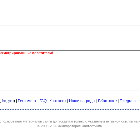
регистрированные посетители!
,
fra
,
укр
) |
Регламент
|
FAQ
|
Контакты
|
Наши награды
|
ВКонтакте
|
Telegram
|
спользование материалов сайта допускается только с указанием активной ссылки на и
© 2005-2026
«Лаборатория Фантастики»
.