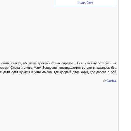
подробнее
 чужих языках, обшитые досками стены бараков... Всё, что ему осталось на
ивые. Снова и снова Марк Борисович возвращается во сне в, казалось бы,
 дети едят цукаты и уши Амана, где добрый дядя Адик, где дорога в рай
©
Gorhla