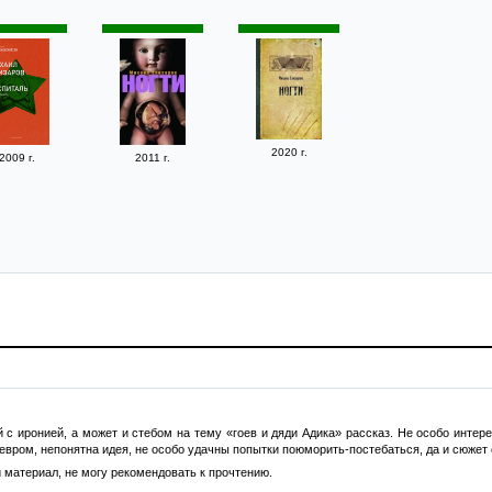
2020 г.
2009 г.
2011 г.
.
с иронией, а может и стебом на тему «гоев и дяди Адика» рассказ. Не особо интерес
евром, непонятна идея, не особо удачны попытки поюморить-постебаться, да и сюжет
 материал, не могу рекомендовать к прочтению.