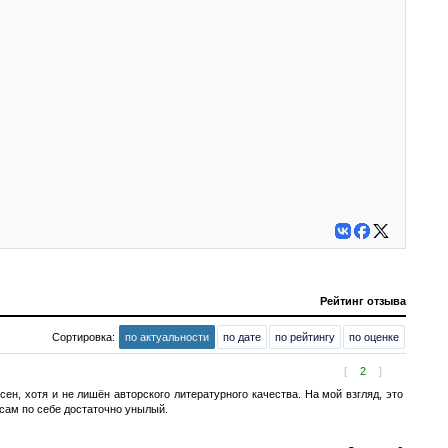
Рейтинг отзыва
Сортировка:
по актуальности
по дате
по рейтингу
по оценке
[
2
]
ен, хотя и не лишён авторского литературного качества. На мой взгляд, это
 сам по себе достаточно унылый.