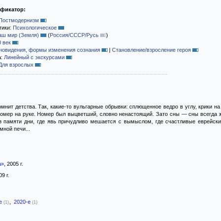
ификатор:
Постмодернизм
тики:
Психологическое
аш мир (Земля)
(
Россия/СССР/Русь
)
0 век
новидения, формы изменения сознания
|
Становление/взросление героя
а:
Линейный с экскурсами
Для взрослых
мнит детства. Так, какие-то вульгарные обрывки: сплющенное ведро в углу, крики на
омер на руке. Номер был выцветший, словно ненастоящий. Зато сны — сны всегда ж
з памяти дни, где явь причудливо мешается с вымыслом, где счастливые еврейские
мной печи...
а»
, 2005 г.
09 г.
-е
,
2020-е
(1)
(1)