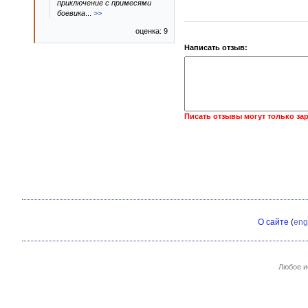
приключение с примесями
боевика
...
>>
оценка: 9
Написать отзыв:
Писать отзывы могут только за
О сайте
(
eng
Любое и