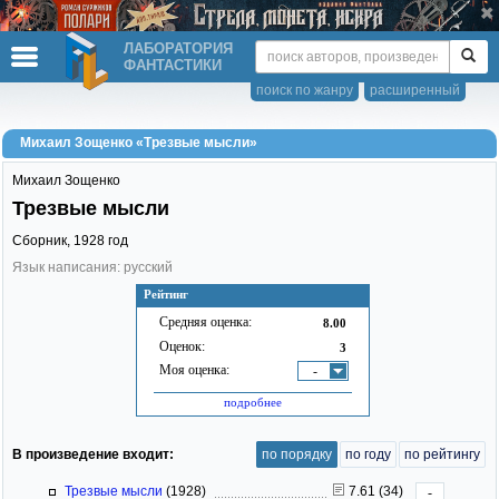
ЛАБОРАТОРИЯ
ФАНТАСТИКИ
поиск по жанру
расширенный
Михаил Зощенко «Трезвые мысли»
Михаил Зощенко
Трезвые мысли
Сборник,
1928
год
Язык написания: русский
Рейтинг
Средняя оценка:
8.00
Оценок:
3
Моя оценка:
-
подробнее
В произведение входит:
по порядку
по году
по рейтингу
Трезвые мысли
(1928)
7.61 (34)
-