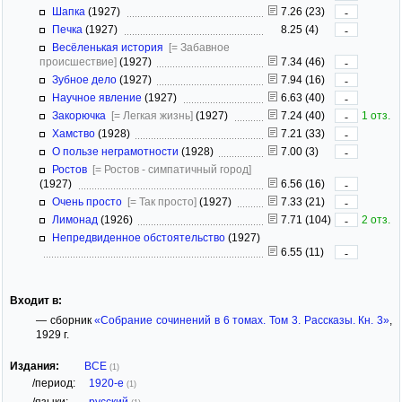
Шапка
(1927)
7.26 (23)
-
Печка
(1927)
8.25 (4)
-
Весёленькая история
[= Забавное
происшествие]
(1927)
7.34 (46)
-
Зубное дело
(1927)
7.94 (16)
-
Научное явление
(1927)
6.63 (40)
-
Закорючка
[= Легкая жизнь]
(1927)
7.24 (40)
1 отз.
-
Хамство
(1928)
7.21 (33)
-
О пользе неграмотности
(1928)
7.00 (3)
-
Ростов
[= Ростов - симпатичный город]
(1927)
6.56 (16)
-
Очень просто
[= Так просто]
(1927)
7.33 (21)
-
Лимонад
(1926)
7.71 (104)
2 отз.
-
Непредвиденное обстоятельство
(1927)
6.55 (11)
-
Входит в:
— сборник
«Собрание сочинений в 6 томах. Том 3. Рассказы. Кн. 3»
,
1929 г.
Издания:
ВСЕ
(1)
/период:
1920-е
(1)
/языки:
русский