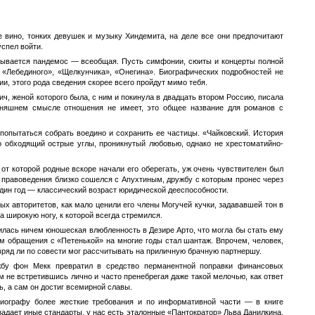
е вино, тонких девушек и музыку Хиндемита, на деле все они предпочитают
успел войти.
называется пандемос — всеобщая. Пусть симфонии, сюиты и концерты полной
 «Лебединого», «Щелкунчика», «Онегина». Биографических подробностей не
и, этого рода сведения скорее всего пройдут мимо тебя.
ч, женой которого была, с ним и покинула в двадцать втором Россию, писала
одняшнем смысле отношения не имеет, это общее название для романов с
попытаться собрать воедино и сохранить ее частицы. «Чайковский. История
 обходящий острые углы, проникнутый любовью, однако не хрестоматийно-
т которой родные вскоре начали его оберегать, уж очень чувствителен был
е правоведения близко сошелся с Апухтиным, дружбу с которым пронес через
один год — классический возраст юридической дееспособности.
ых авторитетов, как мало ценили его члены Могучей кучки, задававшей тон в
 широкую ногу, к которой всегда стремился.
илась ничем юношеская влюбленность в Дезире Арто, что могла бы стать ему
 обращения с «Петенькой» на многие годы стал шантаж. Впрочем, человек,
вряд ли по совести мог рассчитывать на приличную брачную партнершу.
бу фон Мекк превратил в средство перманентной поправки финансовых
м не встретившись лично и часто пренебрегая даже такой мелочью, как ответ
ь, а сам он достиг всемирной славы.
иографу более жесткие требования и по информативной части — в книге
 задает иные стандарты, у нас есть эталонные «Пантократор» Льва Данилкина,