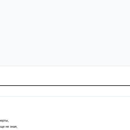
черты,
еще не зная,