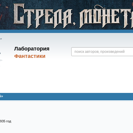
Лаборатория
Фантастики
й»
935
год