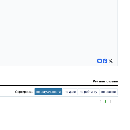
Рейтинг отзыва
Сортировка:
по актуальности
по дате
по рейтингу
по оценке
[
3
]