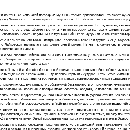
ии бритвы» об испанской поговорке: Мужчины только притворяются, что любят сухо
узыку Чайковского. — возгордилась. Гляди-ка, наш Петр Ильич в испанский фольклор 
, известность повсеместна, авторитет его имени непререкаем. Его музыка то, что 
нам, но есть ведь абсолютные хиты, что не померкли за полтора столетия, вроде
ь невозможно. Если ты не учишься в музыкальной школе, музучилище или консерватори
тно и самого общего толка. Эмиграция? Серебряный век? То и другое. А еще Ходасеви
га о Чайковском начиналась как фельетонный роман. Нет-нет, к фельетону в сег
ериодических изданиях.
ие люди, знавшие Чайковского, еще живы. Пока эпоха не ушла окончательно, можно 
зец биографической прозы начала ХХ века: максимально информативный, виртуозно
роя со многими его недостатками.
ве в большой любящей, обеспеченной семье, о рано проснувшейся любви к музыке, о
на вхождение ее в свою жизнь — до нервной горячки и судорог. О том, что в Училищ
рочь покутить в компании сверстников, а музыкой серьезно занялся лишь в двадцать 
 к признанию, сколько слышал о собственной бесталанности от признанных музыкальн
о времени. Как болезненно воспринимал недостаток средств, не позволявших жизнь на
голизм с тягой к дорогостоящим, большей частью порочным удовольствиям. Как оконч
ищном браке с Милюковой, для которой любимым и единственно приемлемым способом
от обвинений в гомосексуальности (действительной и достаточно демонстративной) 
ддержку от вдовы миллионерши, и как нежную привязанность и подлинную друж
в принадлежащих ей имениях, пускаясь в оплаченные ею путешествия, ни разу при это
ужбу и ничем не помог былой покровительнице, когда она разорилась и впала в бедност
ороша по меркам середины прошлого века, но сегодняшний день предъявляет к б
ется о работе над «Лебединым озером», и в части полноты сведений о герое. XXI век