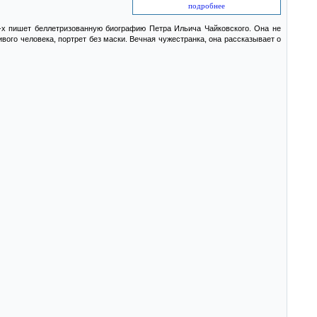
подробнее
-х пишет беллетризованную биографию Петра Ильича Чайковского. Она не
вого человека, портрет без маски. Вечная чужестранка, она рассказывает о