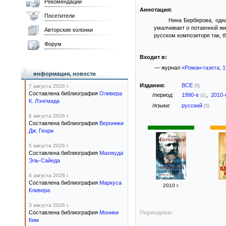
Рекомендации
Аннотация:
Посетители
Нина Берберова, одн
умалчивает о потаенной жи
Авторские колонки
русском композиторе так, 
Форум
Входит в:
— журнал
«Роман-газета, 
информация, новости
Издания:
ВСЕ
7 августа 2026 г.
(5)
Составлена библиография
Оливера
/период:
1990-е
,
2010
(1)
К. Лэнгмида
/языки:
русский
(5)
6 августа 2026 г.
Составлена библиография
Вероники
Дж. Генри
5 августа 2026 г.
Составлена библиография
Махмуда
Эль-Сайеда
4 августа 2026 г.
Составлена библиография
Маркуса
2010 г.
Кливера
3 августа 2026 г.
Составлена библиография
Моники
Периодика:
Ким