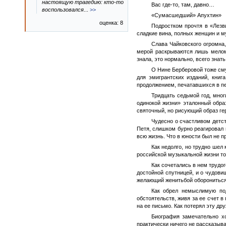
настоящую трагедию: кто-то
Вас где-то, там, давно…
воспользовался
...
>>
«Сумасшедший» Апухтин»
оценка: 8
Подростком прочтя в «Лезв
сладкие вина, полных женщин и м
Слава Чайковского огромна
мерой раскрываются лишь мелома
знала, это нормально, всего знат
О Нине Берберовой тоже сму
для эмигрантских изданий, кни
продолжением, печатавшихся в п
Тридцать седьмой год, мног
одинокой жизни» эталонный обра
святочный, но рисующий образ ге
Чудесно о счастливом детст
Петя, слишком бурно реагировал 
всю жизнь. Что в юности был не п
Как недолго, но трудно шел
российской музыкальной жизни тог
Как сочетались в нем трудо
достойной спутницей, и о чудов
желающий женитьбой оборониться 
Как обрел немыслимую по
обстоятельств, живя за ее счет 
на ее письмо. Как потерял эту др
Биография замечательно х
практически ничего не рассказыва