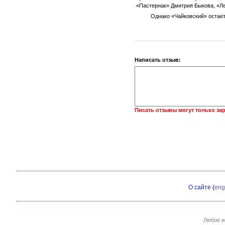
«Пастернак» Дмитрия Быкова, «Ле
Однако «Чайковский» остает
Написать отзыв:
Писать отзывы могут только за
О сайте
(
eng
Любое и