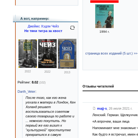
А вот, например:
Джеймс Хэдли Чейз
Не тяни тигра за хвост
1994 г.
страница всех изданий (5 шт.) >>
2022
2022
2013
Рейтинг:
8.02
(102)
Отзывы читателей
Darth_Veter
:
После того, как его жена
уехала к матери в Лондон, Кен
Холанд решает
majj-s
,
26 июля 2021 г.
воспользоваться советом
Ленский. Герман. Щелкунчик
своего товарища по работе и
... немного покутить. Но
«А впрочем, ваши лица
первый же его визит к
Напоминают мне знакомые 
"культурной" проститутке
Как будто я встречал, имен 
превратился в самую