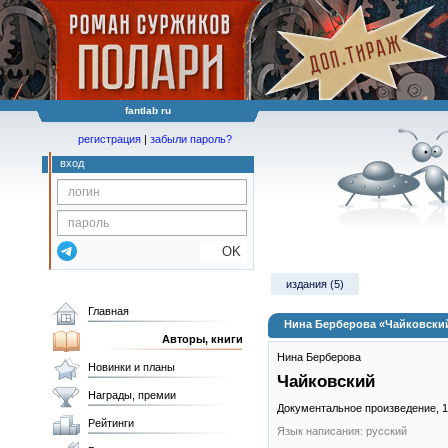
fantlab ru
регистрация
|
забыли пароль?
вход
OK
издания (5)
Главная
Нина Берберова «Чайковски
Авторы, книги
Нина Берберова
Новинки и планы
Чайковский
Награды, премии
Документальное произведение,
1
Рейтинги
Язык написания: русский