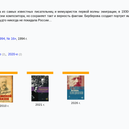
а из самых известных писательниц и мемуаристок первой волны эмиграции, в 1930
зни композитора, но сохраняет такт и верность фактам. Берберова создает портрет жи
будто никогда не покидала России…
1994, № 16»
, 1994 г.
-е
,
2020-е
(2)
(2)
2026 г.
2021 г.
2010 г.