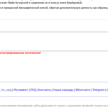
сков» Майи Кучерской и сравнение не в пользу книги Берберовой.
ся прекрасной биографической книгой, обретая дополнительную ценность как образец
регистрированные посетители!
,
fra
,
укр
) |
Регламент
|
FAQ
|
Контакты
|
Наши награды
|
ВКонтакте
|
Telegram
|
спользование материалов сайта допускается только с указанием активной ссылки на и