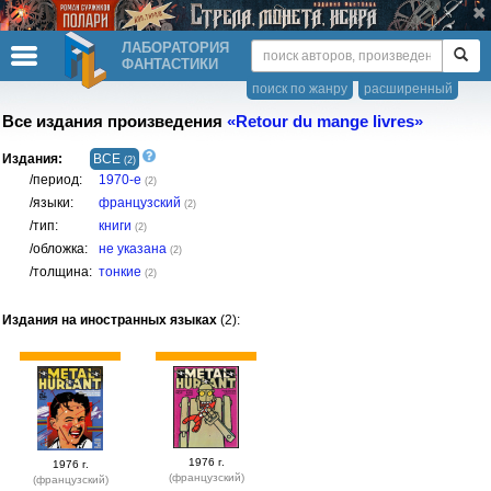
ЛАБОРАТОРИЯ
ФАНТАСТИКИ
поиск по жанру
расширенный
Все издания произведения
«Retour du mange livres»
Издания:
ВСЕ
(2)
/период:
1970-е
(2)
/языки:
французский
(2)
/тип:
книги
(2)
/обложка:
не указана
(2)
/толщина:
тонкие
(2)
Издания на иностранных языках
(2):
1976 г.
1976 г.
(французский)
(французский)