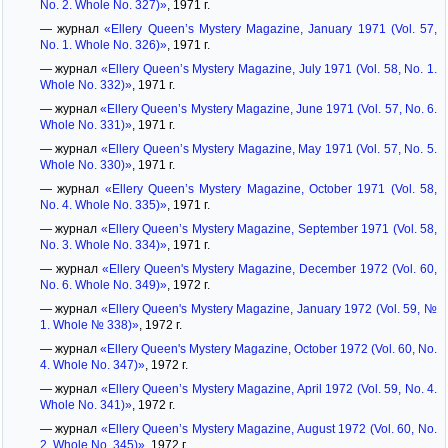
No. 2. Whole No. 327)»
, 1971 г.
— журнал
«Ellery Queen’s Mystery Magazine, January 1971 (Vol. 57,
No. 1. Whole No. 326)»
, 1971 г.
— журнал
«Ellery Queen’s Mystery Magazine, July 1971 (Vol. 58, No. 1.
Whole No. 332)»
, 1971 г.
— журнал
«Ellery Queen’s Mystery Magazine, June 1971 (Vol. 57, No. 6.
Whole No. 331)»
, 1971 г.
— журнал
«Ellery Queen’s Mystery Magazine, May 1971 (Vol. 57, No. 5.
Whole No. 330)»
, 1971 г.
— журнал
«Ellery Queen’s Mystery Magazine, October 1971 (Vol. 58,
No. 4. Whole No. 335)»
, 1971 г.
— журнал
«Ellery Queen’s Mystery Magazine, September 1971 (Vol. 58,
No. 3. Whole No. 334)»
, 1971 г.
— журнал
«Ellery Queen's Mystery Magazine, December 1972 (Vol. 60,
No. 6. Whole No. 349)»
, 1972 г.
— журнал
«Ellery Queen's Mystery Magazine, January 1972 (Vol. 59, №
1. Whole № 338)»
, 1972 г.
— журнал
«Ellery Queen's Mystery Magazine, October 1972 (Vol. 60, No.
4. Whole No. 347)»
, 1972 г.
— журнал
«Ellery Queen’s Mystery Magazine, April 1972 (Vol. 59, No. 4.
Whole No. 341)»
, 1972 г.
— журнал
«Ellery Queen’s Mystery Magazine, August 1972 (Vol. 60, No.
2. Whole No. 345)»
, 1972 г.