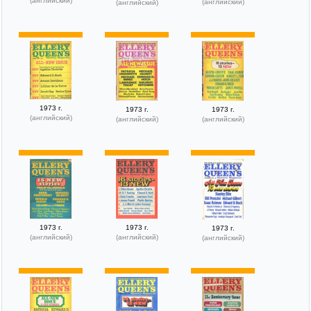
(английский)
(английский)
(английский)
1973 г.
1973 г.
1973 г.
(английский)
(английский)
(английский)
1973 г.
1973 г.
1973 г.
(английский)
(английский)
(английский)