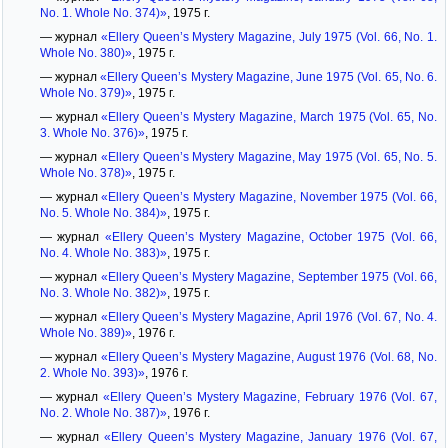
No. 1. Whole No. 374)»
, 1975 г.
— журнал
«Ellery Queen’s Mystery Magazine, July 1975 (Vol. 66, No. 1.
Whole No. 380)»
, 1975 г.
— журнал
«Ellery Queen’s Mystery Magazine, June 1975 (Vol. 65, No. 6.
Whole No. 379)»
, 1975 г.
— журнал
«Ellery Queen’s Mystery Magazine, March 1975 (Vol. 65, No.
3. Whole No. 376)»
, 1975 г.
— журнал
«Ellery Queen’s Mystery Magazine, May 1975 (Vol. 65, No. 5.
Whole No. 378)»
, 1975 г.
— журнал
«Ellery Queen’s Mystery Magazine, November 1975 (Vol. 66,
No. 5. Whole No. 384)»
, 1975 г.
— журнал
«Ellery Queen’s Mystery Magazine, October 1975 (Vol. 66,
No. 4. Whole No. 383)»
, 1975 г.
— журнал
«Ellery Queen’s Mystery Magazine, September 1975 (Vol. 66,
No. 3. Whole No. 382)»
, 1975 г.
— журнал
«Ellery Queen’s Mystery Magazine, April 1976 (Vol. 67, No. 4.
Whole No. 389)»
, 1976 г.
— журнал
«Ellery Queen’s Mystery Magazine, August 1976 (Vol. 68, No.
2. Whole No. 393)»
, 1976 г.
— журнал
«Ellery Queen’s Mystery Magazine, February 1976 (Vol. 67,
No. 2. Whole No. 387)»
, 1976 г.
— журнал
«Ellery Queen’s Mystery Magazine, January 1976 (Vol. 67,