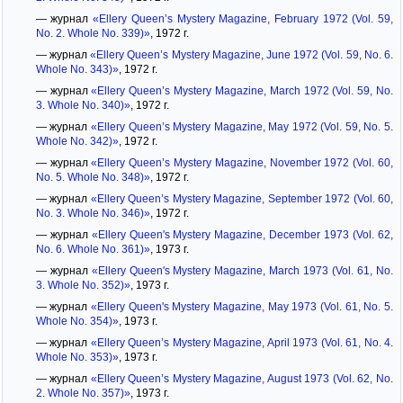
— журнал
«Ellery Queen’s Mystery Magazine, February 1972 (Vol. 59,
No. 2. Whole No. 339)»
, 1972 г.
— журнал
«Ellery Queen’s Mystery Magazine, June 1972 (Vol. 59, No. 6.
Whole No. 343)»
, 1972 г.
— журнал
«Ellery Queen’s Mystery Magazine, March 1972 (Vol. 59, No.
3. Whole No. 340)»
, 1972 г.
— журнал
«Ellery Queen’s Mystery Magazine, May 1972 (Vol. 59, No. 5.
Whole No. 342)»
, 1972 г.
— журнал
«Ellery Queen’s Mystery Magazine, November 1972 (Vol. 60,
No. 5. Whole No. 348)»
, 1972 г.
— журнал
«Ellery Queen’s Mystery Magazine, September 1972 (Vol. 60,
No. 3. Whole No. 346)»
, 1972 г.
— журнал
«Ellery Queen's Mystery Magazine, December 1973 (Vol. 62,
No. 6. Whole No. 361)»
, 1973 г.
— журнал
«Ellery Queen's Mystery Magazine, March 1973 (Vol. 61, No.
3. Whole No. 352)»
, 1973 г.
— журнал
«Ellery Queen's Mystery Magazine, May 1973 (Vol. 61, No. 5.
Whole No. 354)»
, 1973 г.
— журнал
«Ellery Queen’s Mystery Magazine, April 1973 (Vol. 61, No. 4.
Whole No. 353)»
, 1973 г.
— журнал
«Ellery Queen’s Mystery Magazine, August 1973 (Vol. 62, No.
2. Whole No. 357)»
, 1973 г.