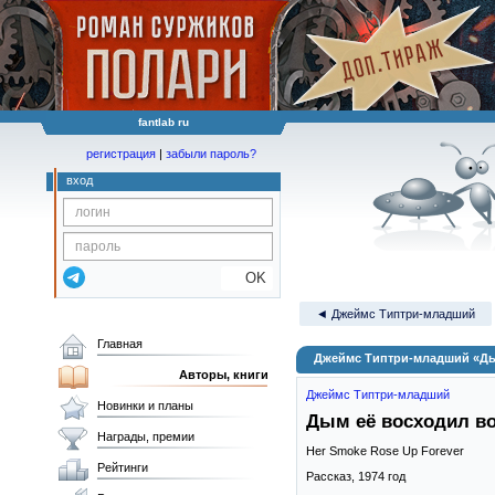
fantlab ru
регистрация
|
забыли пароль?
вход
OK
◄ Джеймс Типтри-младший
Главная
Джеймс Типтри-младший «Ды
Авторы, книги
Джеймс Типтри-младший
Новинки и планы
Дым её восходил во
Награды, премии
Her Smoke Rose Up Forever
Рейтинги
Рассказ,
1974
год