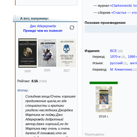
— журнал
«Clarkesworld. I
— сборник
«Счастье — это
А вот, например:
Похожие произведения:
Джо Аберкромби
Прежде чем их повесят
Издания:
ВСЕ
(10)
/период:
1970-е
,
1990
(3)
/языки:
русский
,
анг
(1)
/перевод:
М. Клеветенко
(1)
2020
2017
2020
Рейтинг:
8.56
(7410)
drenay
:
Солидная вещь!Очень хорошее
продолжение цикла,но где
специалисты и критики
увидели наследника Джорджа
Мартина не пойму.Джо
2018 г.
Аберкромби добротный
автор,даже хороший,но до
Мартина ему очень и очень
далеко.Я понимаю,что он
Периодика: