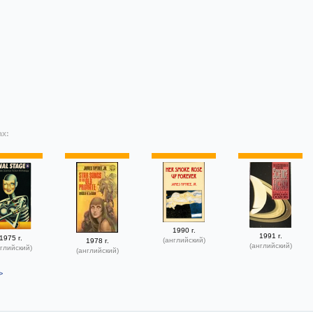
ах:
1990 г.
1991 г.
1975 г.
(английский)
1978 г.
(английский)
глийский)
(английский)
>