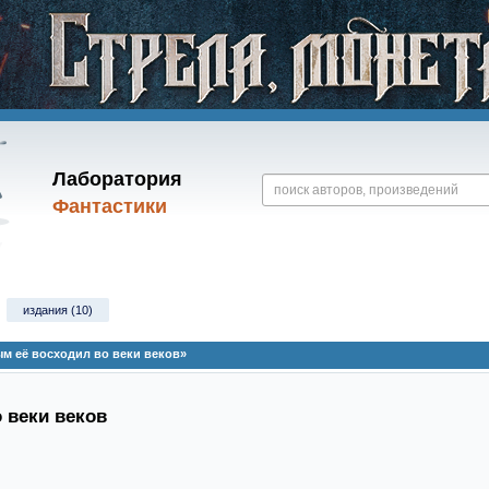
Лаборатория
Фантастики
издания (10)
м её восходил во веки веков»
 веки веков