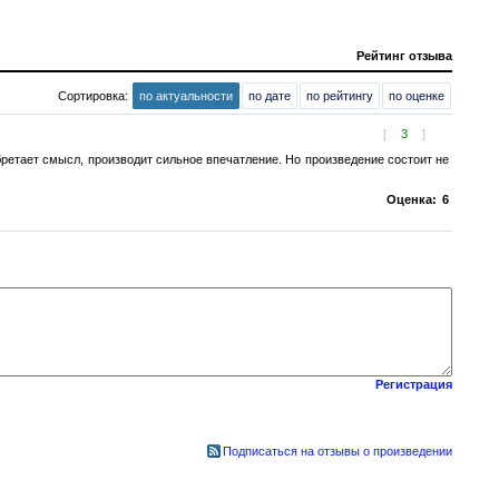
Рейтинг отзыва
Сортировка:
по актуальности
по дате
по рейтингу
по оценке
[
3
]
ретает смысл, производит сильное впечатление. Но произведение состоит не
Оценка:
6
Регистрация
Подписаться на отзывы о произведении