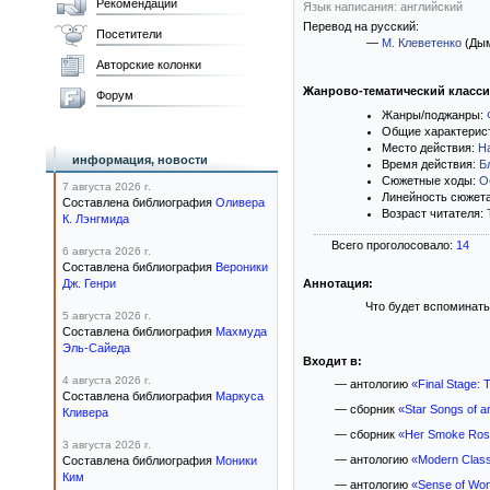
Рекомендации
Язык написания: английский
Перевод на русский:
Посетители
—
М. Клеветенко
(Дым
Авторские колонки
Жанрово-тематический класс
Форум
Жанры/поджанры:
Общие характерис
Место действия:
Н
информация, новости
Время действия:
Б
Сюжетные ходы:
О
7 августа 2026 г.
Линейность сюжет
Составлена библиография
Оливера
Возраст читателя:
К. Лэнгмида
Всего проголосовало:
14
6 августа 2026 г.
Составлена библиография
Вероники
Дж. Генри
Аннотация:
Что будет вспоминать
5 августа 2026 г.
Составлена библиография
Махмуда
Эль-Сайеда
Входит в:
4 августа 2026 г.
— антологию
«Final Stage: 
Составлена библиография
Маркуса
— сборник
«Star Songs of a
Кливера
— сборник
«Her Smoke Ros
3 августа 2026 г.
— антологию
«Modern Classi
Составлена библиография
Моники
Ким
— антологию
«Sense of Won