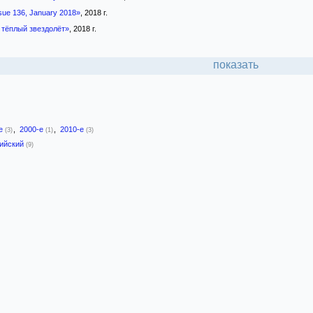
ssue 136, January 2018»
, 2018 г.
 тёплый звездолёт»
, 2018 г.
показать
-е
,
2000-е
,
2010-е
(3)
(1)
(3)
лийский
(9)