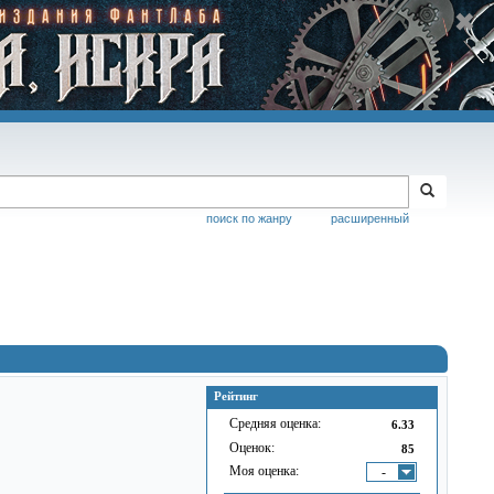
поиск по жанру
расширенный
Рейтинг
Средняя оценка:
6.33
Оценок:
85
Моя оценка:
-