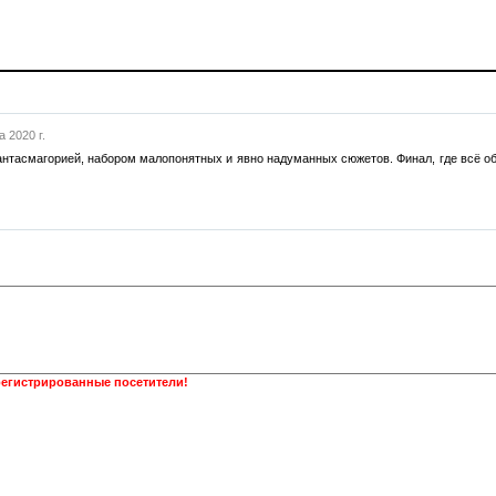
а 2020 г.
антасмагорией, набором малопонятных и явно надуманных сюжетов. Финал, где всё об
регистрированные посетители!