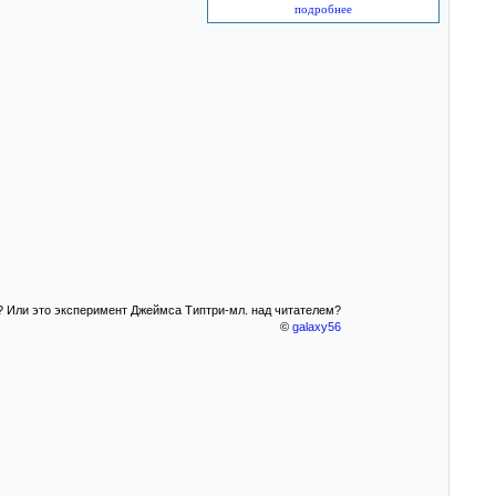
подробнее
? Или это эксперимент Джеймса Типтри-мл. над читателем?
©
galaxy56