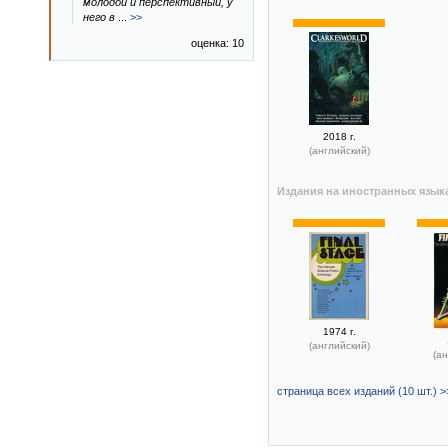
молодой и перспективный, у
него в
...
>>
оценка: 10
2018 г.
(английский)
Издания на иностранных язык
1974 г.
(английский)
(ан
страница всех изданий (10 шт.) >