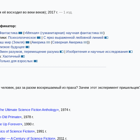
 её восходил во веки веков)
; 2017 г.
— 1 изд.
ификатор:
Фантастика
(
«Мягкая» (гуманитарная) научная фантастика
)
тики:
Психологическое
|
С ярко выраженной любовной линией
аш мир (Земля)
(
Америка
(
Северная Америка
)
)
лизкое будущее
бмен разумов, перемещение разума
|
Изобретения и научные исследования
а:
Хаотичный
Только для взрослых
 человек, раз за разом воскрешаемый из праха? Зачем этот эксперимент пришельцев
The Ultimate Science Fiction Anthology»
, 1974 г.
n Old Primate»
, 1978 г.
e Up Forever»
, 1990 г.
cs of Science Fiction»
, 1991 г.
der — A Century of Science Fiction»
, 2011 г.