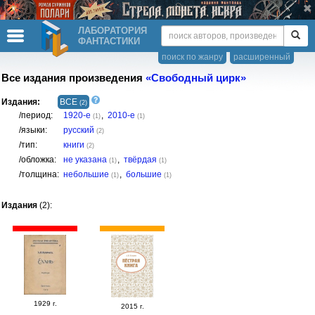
ЛАБОРАТОРИЯ
ФАНТАСТИКИ
поиск по жанру
расширенный
Все издания произведения
«Свободный цирк»
Издания:
ВСЕ
(2)
/период:
1920-е
,
2010-е
(1)
(1)
/языки:
русский
(2)
/тип:
книги
(2)
/обложка:
не указана
,
твёрдая
(1)
(1)
/толщина:
небольшие
,
большие
(1)
(1)
Издания
(2):
1929 г.
2015 г.