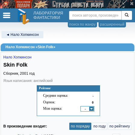
ЛАБОРАТОРИЯ
ФАНТАСТИКИ
поиск по жанру
расширенный
◄ Нало Хопкинсон
Нало Хопкинсон «Skin Folk»
Нало Хопкинсон
Skin Folk
Сборник,
2001
год
Язык написания: английский
Рейтинг
Средняя оценка:
-
Оценок:
0
Моя оценка:
-
В произведение входит:
по порядку
по году
по рейтингу