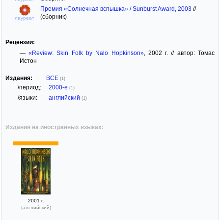
Премия «Солнечная вспышка» / Sunburst Award, 2003
//
(сборник)
лауреат
Рецензии:
—
«Review: Skin Folk by Nalo Hopkinson»
, 2002 г. // автор: Томас
Истон
Издания:
ВСЕ
(1)
/период:
2000-е
(1)
/языки:
английский
(1)
Издания на иностранных языках:
2001 г.
(английский)