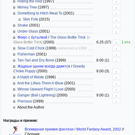
Riding the Red
(1997)
-
Money Tree
(1997)
-
Something to Hitch Meat To
(2001)
-
Skin Folk
(2015)
-
Snake
(2001)
-
Under Glass
(2001)
-
Фокус с бутылкой
/
The Glass Bottle Trick
[=
Glass Bottle Trick]
(2000)
6.25 (37)
1 отз.
-
Slow Cold Chick
(1999)
, написано в 1998
-
Fisherman
(2001)
-
Tan-Tan and Dry Bone
(1999)
8.00 (1)
-
Жадные щенки всегда давятся
/
Greedy
Choke Puppy
(2000)
8.00 (3)
-
A Habit of Waste
(1996)
-
And the Lillies-Them A-Blow
(2001)
-
Whose Upward Flight I Love
(2000)
-
Ganger (Ball Lightning)
(2000)
9.00 (1)
-
Precious
(1999)
-
About the Author
Награды и премии:
Всемирная премия фэнтези / World Fantasy Award, 2002
//
Сборник
лауреат