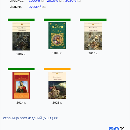
/период:
2000-е
,
2010-е
,
2020-е
(2)
(2)
(1)
/языки:
русский
(5)
2009 г.
2014 г.
2007 г.
2014 г.
2023 г.
страница всех изданий (5 шт.) >>