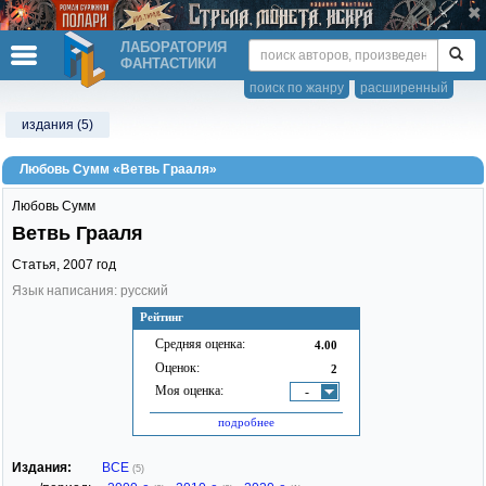
ЛАБОРАТОРИЯ
ФАНТАСТИКИ
поиск по жанру
расширенный
издания (5)
Любовь Сумм «Ветвь Грааля»
Любовь Сумм
Ветвь Грааля
Статья,
2007
год
Язык написания: русский
Рейтинг
Средняя оценка:
4.00
Оценок:
2
Моя оценка:
-
подробнее
Издания:
ВСЕ
(5)