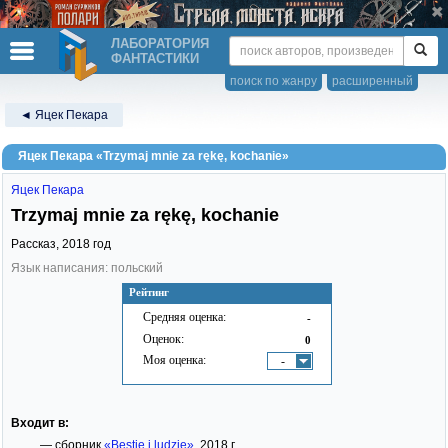
ЛАБОРАТОРИЯ
ФАНТАСТИКИ
поиск по жанру
расширенный
◄ Яцек Пекара
Яцек Пекара «Trzymaj mnie za rękę, kochanie»
Яцек Пекара
Trzymaj mnie za rękę, kochanie
Рассказ,
2018
год
Язык написания: польский
Рейтинг
Средняя оценка:
-
Оценок:
0
Моя оценка:
-
Входит в:
— сборник
«Bestie i ludzie»
, 2018 г.