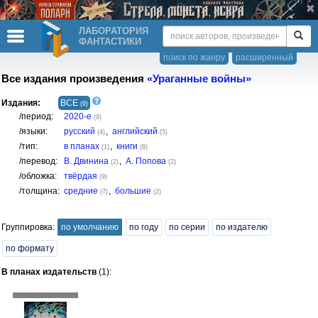
ЛАБОРАТОРИЯ
ФАНТАСТИКИ
поиск по жанру
расширенный
Все издания произведения
«Ураганные войны»
Издания:
ВСЕ
(9)
/период:
2020-е
(9)
/языки:
русский
,
английский
(4)
(5)
/тип:
в планах
,
книги
(1)
(8)
/перевод:
В. Двинина
,
А. Попова
(2)
(2)
/обложка:
твёрдая
(9)
/толщина:
средние
,
большие
(7)
(2)
Группировка:
по умолчанию
по году
по серии
по издателю
по формату
В планах издательств
(1):