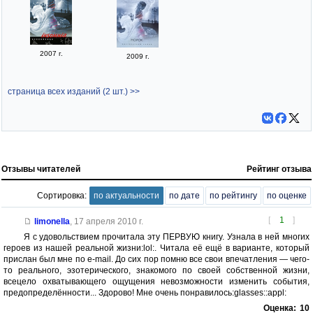
2007 г.
2009 г.
страница всех изданий (2 шт.) >>
Отзывы читателей
Рейтинг отзыва
Сортировка:
по актуальности
по дате
по рейтингу
по оценке
[
1
]
limonella
,
17 апреля 2010 г.
Я с удовольствием прочитала эту ПЕРВУЮ книгу. Узнала в ней многих
героев из нашей реальной жизни:lol:. Читала её ещё в варианте, который
прислан был мне по e-mail. До сих пор помню все свои впечатления — чего-
то реального, эзотерического, знакомого по своей собственной жизни,
всецело охватывающего ощущения невозможности изменить события,
предопределённости... Здорово! Мне очень понравилось:glasses::appl:
Оценка:
10