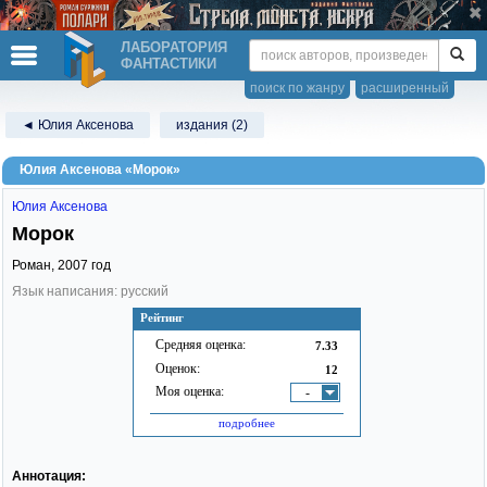
ЛАБОРАТОРИЯ
ФАНТАСТИКИ
поиск по жанру
расширенный
◄ Юлия Аксенова
издания (2)
Юлия Аксенова «Морок»
Юлия Аксенова
Морок
Роман,
2007
год
Язык написания: русский
Рейтинг
Средняя оценка:
7.33
Оценок:
12
Моя оценка:
-
подробнее
Аннотация: