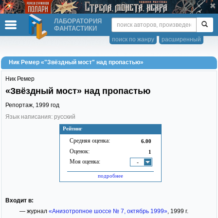
ЛАБОРАТОРИЯ
ФАНТАСТИКИ
поиск по жанру
расширенный
Ник Ремер «"Звёздный мост" над пропастью»
Ник Ремер
«Звёздный мост» над пропастью
Репортаж,
1999
год
Язык написания: русский
Рейтинг
Средняя оценка:
6.00
Оценок:
1
Моя оценка:
-
подробнее
Входит в:
— журнал
«Анизотропное шоссе № 7, октябрь 1999»
, 1999 г.