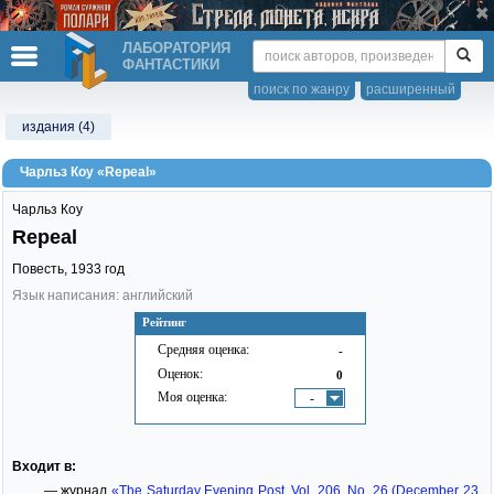
ЛАБОРАТОРИЯ
ФАНТАСТИКИ
поиск по жанру
расширенный
издания (4)
Чарльз Коу «Repeal»
Чарльз Коу
Repeal
Повесть,
1933
год
Язык написания: английский
Рейтинг
Средняя оценка:
-
Оценок:
0
Моя оценка:
-
Входит в:
— журнал
«The Saturday Evening Post, Vol. 206, No. 26 (December 23,