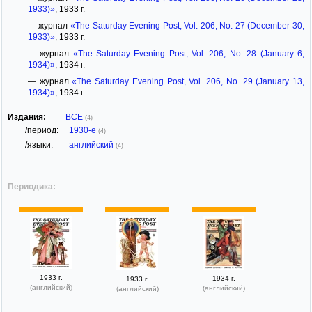
1933)»
, 1933 г.
— журнал
«The Saturday Evening Post, Vol. 206, No. 27 (December 30,
1933)»
, 1933 г.
— журнал
«The Saturday Evening Post, Vol. 206, No. 28 (January 6,
1934)»
, 1934 г.
— журнал
«The Saturday Evening Post, Vol. 206, No. 29 (January 13,
1934)»
, 1934 г.
Издания:
ВСЕ
(4)
/период:
1930-е
(4)
/языки:
английский
(4)
Периодика:
1933 г.
1934 г.
1933 г.
(английский)
(английский)
(английский)