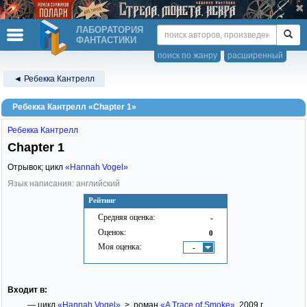
ЛАБОРАТОРИЯ
ФАНТАСТИКИ
поиск по жанру
расширенный
◄ Ребекка Кантрелл
Ребекка Кантрелл «Chapter 1»
Ребекка Кантрелл
Chapter 1
Отрывок; цикл
«Hannah Vogel»
Язык написания: английский
Рейтинг
Средняя оценка:
-
Оценок:
0
Моя оценка:
-
Входит в:
— цикл
«Hannah Vogel»
> роман
«A Trace of Smoke»
, 2009 г.