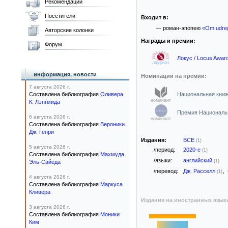
Рекомендации
Посетители
Входит в:
— роман-эпопею
«Om udreg
Авторские колонки
Награды и премии:
Форум
Локус / Locus Awar
лауреат
информация, новости
Номинации на премии:
7 августа 2026 г.
Составлена библиография
Оливера
Национальная книжн
номинант
К. Лэнгмида
Премия Национально
6 августа 2026 г.
номинант
Составлена библиография
Вероники
Дж. Генри
Издания:
ВСЕ
(1)
5 августа 2026 г.
/период:
2020-е
(1)
Составлена библиография
Махмуда
/языки:
английский
(1)
Эль-Сайеда
/перевод:
Дж. Расселл
,
(1)
4 августа 2026 г.
Составлена библиография
Маркуса
Кливера
Издания на иностранных язык
3 августа 2026 г.
Составлена библиография
Моники
Ким