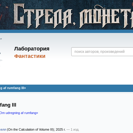
Лаборатория
Фантастики
af rumfang III»
ang III
Om udregning af rumfang»
селл
(On the Calculation of Volume III)
; 2025 г.
— 1 изд.