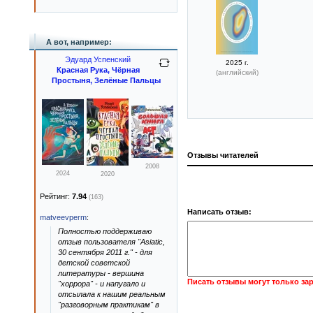
А вот, например:
Эдуард Успенский
2025 г.
Красная Рука, Чёрная
(английский)
Простыня, Зелёные Пальцы
Отзывы читателей
2008
2024
2020
Рейтинг:
7.94
(163)
Написать отзыв:
matveevperm
:
Полностью поддерживаю
отзыв пользователя "Asiatic,
30 сентября 2011 г." - для
детской советской
литературы - вершина
Писать отзывы могут только за
"хоррора" - и напугало и
отсылала к нашим реальным
"разговорным практикам" в