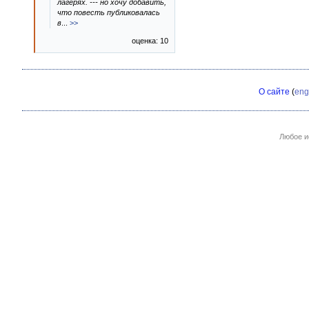
лагерях. --- но хочу добавить,
что повесть публиковалась
в
...
>>
оценка: 10
О сайте
(
eng
Любое и