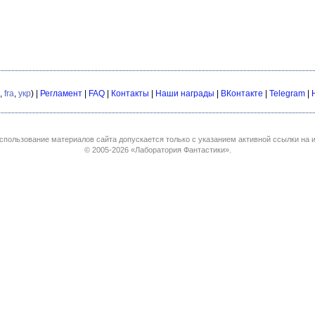
,
fra
,
укр
) |
Регламент
|
FAQ
|
Контакты
|
Наши награды
|
ВКонтакте
|
Telegram
|
спользование материалов сайта допускается только с указанием активной ссылки на и
© 2005-2026
«Лаборатория Фантастики»
.