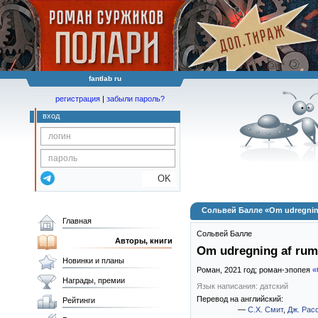
fantlab ru
регистрация
|
забыли пароль?
вход
OK
Сольвей Балле «Om udregning 
Главная
Сольвей Балле
Авторы, книги
Om udregning af rumf
Новинки и планы
Роман,
2021
год; роман-эпопея
«
Награды, премии
Язык написания: датский
Перевод на английский:
Рейтинги
—
С.Х. Смит
,
Дж. Рас