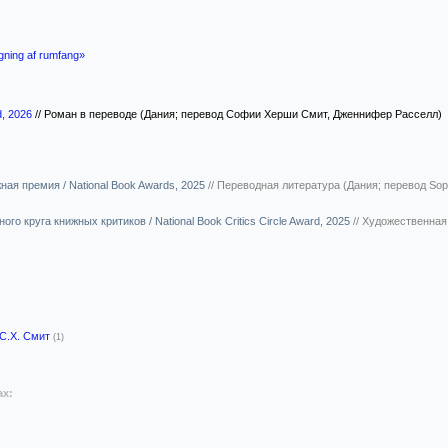
ning af rumfang»
d, 2026
//
Роман в переводе (Дания; перевод Софии Херши Смит, Дженнифер Расселл)
ая премия / National Book Awards, 2025
//
Переводная литература (Дания; перевод Sophia
го круга книжных критиков / National Book Critics Circle Award, 2025
//
Художественная л
С.Х. Смит
(1)
ах: