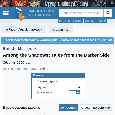
ЛАБОРАТОРИЯ
ФАНТАСТИКИ
поиск по жанру
расширенный
◄ Люси Мод Монтгомери
издания (2)
Люси Мод Монтгомери «Among the Shadows: Tales from the Darker Side»
Люси Мод Монтгомери
Among the Shadows: Tales from the Darker Side
Сборник,
1990
год
Язык написания: английский
Рейтинг
Средняя оценка:
-
Оценок:
0
Моя оценка:
-
В произведение входит:
по порядку
по году
по рейтингу