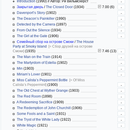
Introduction
(1990)
//
Автор: Ри Вильмсхёрст
-
Закрытая дверь
/
The Closed Door
(1934)
7.00 (6)
-
Davenport’s Story
(1902)
-
The Deacon’s Painkiller
(1990)
-
Detected by the Camera
(1897)
-
From Out the Silence
(1934)
-
The Girl at the Gate
(1906)
-
Семейный сбор на острове Смоки
/
The House
Party at Smoky Island
[= Сбор друзей на острове
Смоки]
(1935)
7.46 (13)
-
The Man on the Train
(1914)
-
The Martyrdom of Estella
(1902)
-
Min
(1903)
-
Miriam’s Lover
(1901)
-
Miss Calista’s Peppermint Bottle
[= Of Miss
Calista’s Peppermint]
(1900)
-
The Old Chest at Wyther Grange
(1903)
-
The Red Room
(1898)
-
A Redeeming Sacrifice
(1909)
-
The Redemption of John Churchill
(1906)
-
Some Fools and a Saint
(1931)
-
The Tryst of the White Lady
(1922)
-
White Magic
(1921)
-