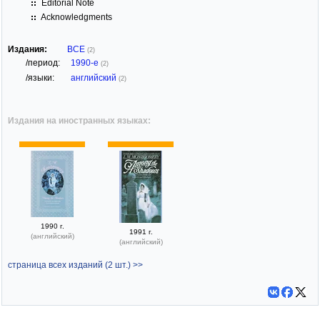
Editorial Note
Acknowledgments
Издания:
ВСЕ
(2)
/период:
1990-е
(2)
/языки:
английский
(2)
Издания на иностранных языках:
1990 г.
1991 г.
(английский)
(английский)
страница всех изданий (2 шт.) >>