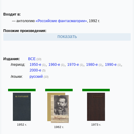
Входит в:
— антологию
«Российские фантасмагории»
, 1992 г.
Похожие произведения:
показать
Издания:
ВСЕ
(10)
/период:
1950-е
,
1960-е
,
1970-е
,
1980-е
,
1990-е
,
(1)
(1)
(1)
(1)
(1)
2000-е
(5)
/языки:
русский
(10)
1952 г.
1973 г.
1962 г.