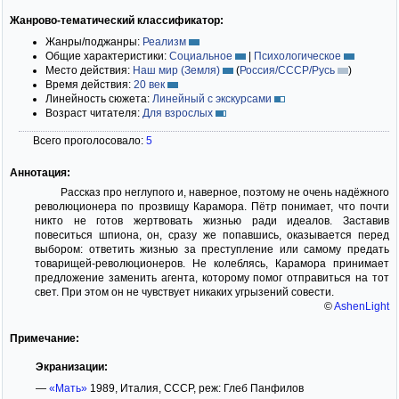
Жанрово-тематический классификатор:
Жанры/поджанры:
Реализм
Общие характеристики:
Социальное
|
Психологическое
Место действия:
Наш мир (Земля)
(
Россия/СССР/Русь
)
Время действия:
20 век
Линейность сюжета:
Линейный с экскурсами
Возраст читателя:
Для взрослых
Всего проголосовало:
5
Аннотация:
Рассказ про неглупого и, наверное, поэтому не очень надёжного
революционера по прозвищу Карамора. Пётр понимает, что почти
никто не готов жертвовать жизнью ради идеалов. Заставив
повеситься шпиона, он, сразу же попавшись, оказывается перед
выбором: ответить жизнью за преступление или самому предать
товарищей-революционеров. Не колеблясь, Карамора принимает
предложение заменить агента, которому помог отправиться на тот
свет. При этом он не чувствует никаких угрызений совести.
©
AshenLight
Примечание:
Экранизации:
—
«Мать»
1989, Италия, СССР, реж: Глеб Панфилов