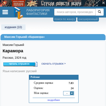
ЛАБОРАТОРИЯ
ФАНТАСТИКИ
поиск по жанру
расширенный
издания (10)
Максим Горький «Карамора»
Максим Горький
Карамора
Рассказ,
1924
год
скачать отрывок >
читать отрывок
Язык написания: русский
Рейтинг
Средняя оценка:
7.83
Оценок:
24
Моя оценка:
-
подробнее