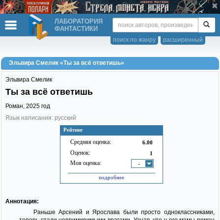
ЛАБОРАТОРИЯ
ФАНТАСТИКИ
поиск по жанру
расширенный
Эльвира Смелик «Ты за всё ответишь»
Эльвира Смелик
Ты за всё ответишь
Роман,
2025
год
Язык написания: русский
Рейтинг
Средняя оценка:
6.00
Оценок:
1
Моя оценка:
-
подробнее
Аннотация:
Раньше Арсений и Ярослава были просто одноклассниками,
теперь стали непримиримыми врагами. Узнав, что у его мамы роман