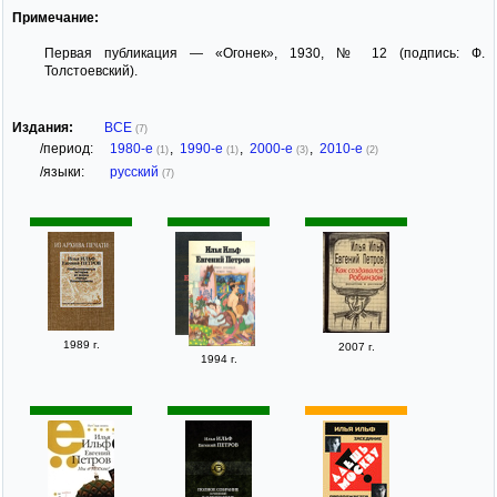
Примечание:
Первая публикация — «Огонек», 1930, № 12 (подпись: Ф.
Толстоевский).
Издания:
ВСЕ
(7)
/период:
1980-е
,
1990-е
,
2000-е
,
2010-е
(1)
(1)
(3)
(2)
/языки:
русский
(7)
1989 г.
2007 г.
1994 г.