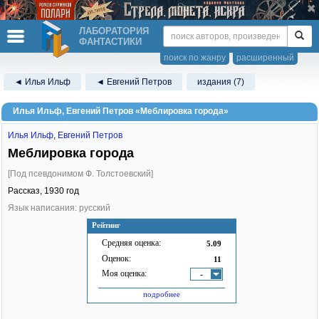
ЛАБОРАТОРИЯ
ФАНТАСТИКИ
поиск по жанру
расширенный
◄ Илья Ильф
◄ Евгений Петров
издания (7)
Илья Ильф, Евгений Петров «Меблировка города»
Илья Ильф
,
Евгений Петров
Меблировка города
[Под псевдонимом Ф. Толстоевский]
Рассказ,
1930
год
Язык написания: русский
Рейтинг
Средняя оценка:
5.09
Оценок:
11
Моя оценка:
-
подробнее