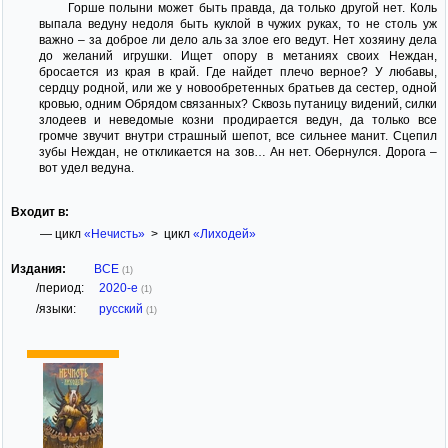
Горше полыни может быть правда, да только другой нет. Коль
выпала ведуну недоля быть куклой в чужих руках, то не столь уж
важно – за доброе ли дело аль за злое его ведут. Нет хозяину дела
до желаний игрушки. Ищет опору в метаниях своих Неждан,
бросается из края в край. Где найдет плечо верное? У любавы,
сердцу родной, или же у новообретенных братьев да сестер, одной
кровью, одним Обрядом связанных? Сквозь путаницу видений, силки
злодеев и неведомые козни продирается ведун, да только все
громче звучит внутри страшный шепот, все сильнее манит. Сцепил
зубы Неждан, не откликается на зов… Ан нет. Обернулся. Дорога –
вот удел ведуна.
Входит в:
— цикл
«Нечисть»
> цикл
«Лиходей»
Издания:
ВСЕ
(1)
/период:
2020-е
(1)
/языки:
русский
(1)