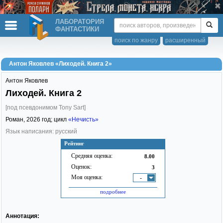
ЛАБОРАТОРИЯ
ФАНТАСТИКИ
поиск по жанру
расширенный
Антон Яковлев «Лиходей. Книга 2»
Антон Яковлев
Лиходей. Книга 2
[под псевдонимом Tony Sart]
Роман,
2026
год; цикл
«Нечисть»
Язык написания: русский
Рейтинг
Средняя оценка:
8.00
Оценок:
3
Моя оценка:
-
подробнее
Аннотация: