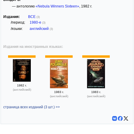
— антологию
«Nebula Winners Sixteen»
, 1982 г.
Издания:
ВСЕ
(3)
/период:
1980-е
(3)
/языки:
английский
(3)
Издания на иностранных языках:
1982 г.
(английский)
1983 г.
1983 г.
(английский)
(английский)
страница всех изданий (3 шт.) >>