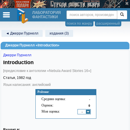
ЛАБОРАТОРИЯ
ФАНТАСТИКИ
поиск по жанру
расширенный
◄ Джерри Пурнелл
издания (3)
Джерри Пурнелл «Introduction»
Джерри Пурнелл
Introduction
[предисловие к антологии «Nebula Award Stories 16»]
Статья,
1982
год
Язык написания: английский
Рейтинг
Средняя оценка:
-
Оценок:
0
Моя оценка:
-
Входит в: