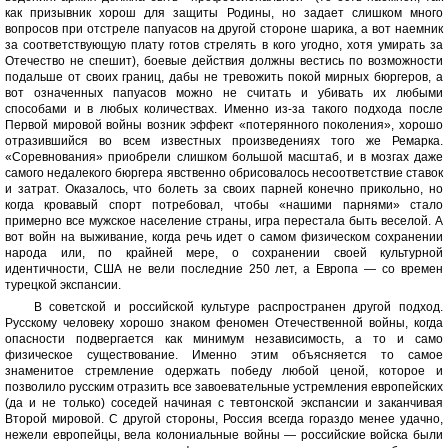
как призывник хорош для защиты Родины, но задает слишком много
вопросов при отстреле папуасов на другой стороне шарика, а вот наемник
за соответствующую плату готов стрелять в кого угодно, хотя умирать за
Отечество не спешит), боевые действия должны вестись по возможности
подальше от своих границ, дабы не тревожить покой мирных бюргеров, а
вот означенных папуасов можно не считать и убивать их любыми
способами и в любых количествах. Именно из-за такого подхода после
Первой мировой войны возник эффект «потерянного поколения», хорошо
отразившийся во всем известных произведениях того же Ремарка.
«Соревнования» приобрели слишком большой масштаб, и в мозгах даже
самого недалекого бюргера явственно обрисовалось несоответствие ставок
и затрат. Оказалось, что болеть за своих парней конечно прикольно, но
когда кровавый спорт потребовал, чтобы «нашими парнями» стало
примерно все мужское население страны, игра перестала быть веселой. А
вот войн на выживание, когда речь идет о самом физическом сохранении
народа или, по крайней мере, о сохранении своей культурной
идентичности, США не вели последние 250 лет, а Европа — со времен
турецкой экспансии.
В советской и российской культуре распространен другой подход.
Русскому человеку хорошо знаком феномен Отечественной войны, когда
опасности подвергается как минимум независимость, а то и само
физическое существование. Именно этим объясняется то самое
знаменитое стремление одержать победу любой ценой, которое и
позволило русским отразить все завоевательные устремления европейских
(да и не только) соседей начиная с тевтонской экспансии и заканчивая
Второй мировой. С другой стороны, Россия всегда гораздо менее удачно,
нежели европейцы, вела колониальные войны — российские войска были