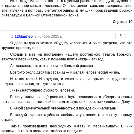
Итог: «Судьба человека» – это глубокий рассказ о силе духа, мужестве
и нравственной красоте человека. Оно оставляет сильное эмоциональное
впечатление и по праву считается одним из лучших произведений русской
литературы о Великой Отечественной войне.
Оценка:
10
[
5
]
12МарЛео
,
3 ноября 2025 г.
Я давным-давно читала «Судьбу человека» и была уверена, что это
крупное произведение.
Сходив в мае на постановку нашего ростовского театра Горького,
захотела перечитать, хоть и помнила почти каждый эпизод.
А оказалось, что это совсем не большой рассказ.
Всего-то около десятка страниц — и целая человеческая жизнь.
И какая жизнь! И трудная, и счастливая, и горькая, и трудовая, и
радостная, и такая, что хуже смерти.
Жизнь настоящего русского человека.
В книгу включены ещё рассказ «Наука ненависти» и «Очерки военных
лет», написанные в тяжёлый период отступления советских войск на Дону.
С какой замечательной уверенностью в победе они написаны!
В каждой строчке глубокая любовь и уважение к человеку, народу,
стране.
Такие произведения необходимо читать и перечитывать. В них
заключено то, что называют любовью к родине.