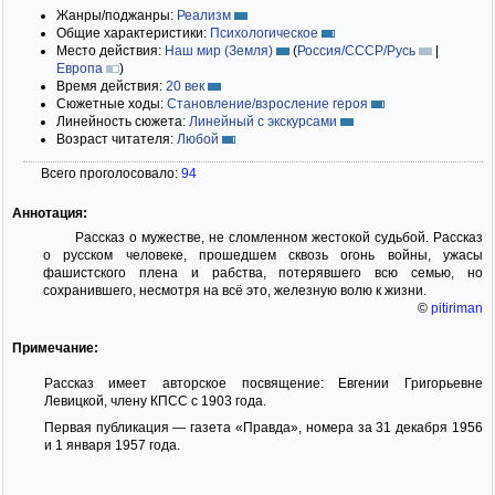
Жанры/поджанры:
Реализм
Общие характеристики:
Психологическое
Место действия:
Наш мир (Земля)
(
Россия/СССР/Русь
|
Европа
)
Время действия:
20 век
Сюжетные ходы:
Становление/взросление героя
Линейность сюжета:
Линейный с экскурсами
Возраст читателя:
Любой
Всего проголосовало:
94
Аннотация:
Рассказ о мужестве, не сломленном жестокой судьбой. Рассказ
о русском человеке, прошедшем сквозь огонь войны, ужасы
фашистского плена и рабства, потерявшего всю семью, но
сохранившего, несмотря на всё это, железную волю к жизни.
©
pitiriman
Примечание:
Рассказ имеет авторское посвящение: Евгении Григорьевне
Левицкой, члену КПСС с 1903 года.
Первая публикация — газета «Правда», номера за 31 декабря 1956
и 1 января 1957 года.