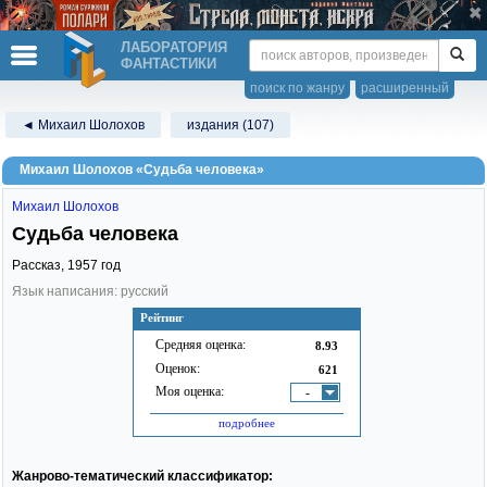
ЛАБОРАТОРИЯ
ФАНТАСТИКИ
поиск по жанру
расширенный
◄ Михаил Шолохов
издания (107)
Михаил Шолохов «Судьба человека»
Михаил Шолохов
Судьба человека
Рассказ,
1957
год
Язык написания: русский
Рейтинг
Средняя оценка:
8.93
Оценок:
621
Моя оценка:
-
подробнее
Жанрово-тематический классификатор: