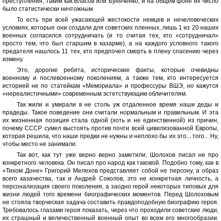
преступления, таким как Власов или Буняченко, и на общем фоне их число
было статистически ничтожным.
То есть при всей ужасающей жестокости немцев и нечеловеческих
условиях, которые они создали для советских пленных, лишь 1 из 20 наших
военных согласился сотрудничать (и то считая тех, кто «сотрудничал»
просто тем, что был старшим в казарме), а на каждого условного такого
предателя нашлось 11 тех, кто предпочел смерть в плену спасению через
измену.
Это, дорогие ребята, исторические факты, которые очевидны
военному и послевоенному поколениям, а также тем, кто интересуется
историей не по статейкам «Мемориала» и профессуры ВШЭ, но кажутся
«нереалистичными» современным эстетствующим обличителям.
Так жили и умирали в не столь уж отдаленное время наши деды и
прадеды. Такое поведение они считали нормальным и правильным. И эта
их жизненная позиция стала одной (хоть и не единственной) из причин,
почему СССР сумел выстоять против почти всей цивилизованной Европы,
которая решила, что наши предки не нужны и неплохо бы их это... того... Ну,
чтобы место не занимали.
Так вот, как тут уже верно верно заметили, Шолохов писал не про
конкретного человека. Он писал про народ как таковой. Подобно тому, как в
«Тихом Доне» Григорий Мелехов представляет собой не персону, а образ
всего казачества, так и Андрей Соколов, это не конкретная личность, а
персонализация своего поколения, а заодно герой некоторых типовых для
жизни людей того времени биографических моментов. Перед Шолоховым
не стояла творческая задача составить правдоподобную биографию героя.
Требовалось глазами героя показать, через что проходили советские люди,
их страшный и величественный военный опыт во всем его многообразии.