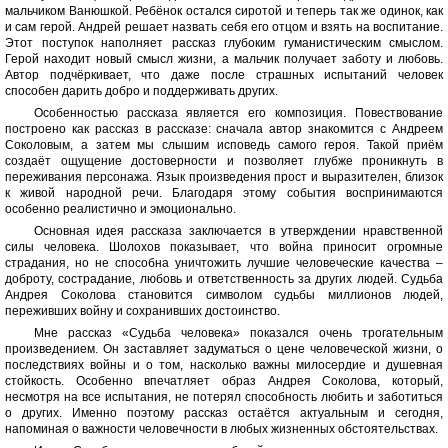
мальчиком Ванюшкой. Ребёнок остался сиротой и теперь так же одинок, как
и сам герой. Андрей решает назвать себя его отцом и взять на воспитание.
Этот поступок наполняет рассказ глубоким гуманистическим смыслом.
Герой находит новый смысл жизни, а мальчик получает заботу и любовь.
Автор подчёркивает, что даже после страшных испытаний человек
способен дарить добро и поддерживать других.
Особенностью рассказа является его композиция. Повествование
построено как рассказ в рассказе: сначала автор знакомится с Андреем
Соколовым, а затем мы слышим исповедь самого героя. Такой приём
создаёт ощущение достоверности и позволяет глубже проникнуть в
переживания персонажа. Язык произведения прост и выразителен, близок
к живой народной речи. Благодаря этому события воспринимаются
особенно реалистично и эмоционально.
Основная идея рассказа заключается в утверждении нравственной
силы человека. Шолохов показывает, что война приносит огромные
страдания, но не способна уничтожить лучшие человеческие качества –
доброту, сострадание, любовь и ответственность за других людей. Судьба
Андрея Соколова становится символом судьбы миллионов людей,
переживших войну и сохранивших достоинство.
Мне рассказ «Судьба человека» показался очень трогательным
произведением. Он заставляет задуматься о цене человеческой жизни, о
последствиях войны и о том, насколько важны милосердие и душевная
стойкость. Особенно впечатляет образ Андрея Соколова, который,
несмотря на все испытания, не потерял способность любить и заботиться
о других. Именно поэтому рассказ остаётся актуальным и сегодня,
напоминая о важности человечности в любых жизненных обстоятельствах.