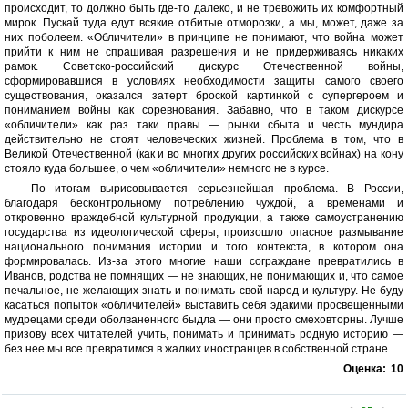
происходит, то должно быть где-то далеко, и не тревожить их комфортный
мирок. Пускай туда едут всякие отбитые отморозки, а мы, может, даже за
них поболеем. «Обличители» в принципе не понимают, что война может
прийти к ним не спрашивая разрешения и не придерживаясь никаких
рамок. Советско-российский дискурс Отечественной войны,
сформировавшися в условиях необходимости защиты самого своего
существования, оказался затерт броской картинкой с супергероем и
пониманием войны как соревнования. Забавно, что в таком дискурсе
«обличители» как раз таки правы — рынки сбыта и честь мундира
действительно не стоят человеческих жизней. Проблема в том, что в
Великой Отечественной (как и во многих других российских войнах) на кону
стояло куда большее, о чем «обличители» немного не в курсе.
По итогам вырисовывается серьезнейшая проблема. В России,
благодаря бесконтрольному потреблению чуждой, а временами и
откровенно враждебной культурной продукции, а также самоустранению
государства из идеологической сферы, произошло опасное размывание
национального понимания истории и того контекста, в котором она
формировалась. Из-за этого многие наши сограждане превратились в
Иванов, родства не помнящих — не знающих, не понимающих и, что самое
печальное, не желающих знать и понимать свой народ и культуру. Не буду
касаться попыток «обличителей» выставить себя эдакими просвещенными
мудрецами среди оболваненного быдла — они просто смеховторны. Лучше
призову всех читателей учить, понимать и принимать родную историю —
без нее мы все превратимся в жалких иностранцев в собственной стране.
Оценка:
10