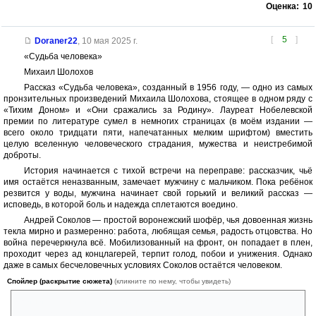
Оценка:
10
[
5
]
Doraner22
,
10 мая 2025 г.
«Судьба человека»
Михаил Шолохов
Рассказ «Судьба человека», созданный в 1956 году, — одно из самых
пронзительных произведений Михаила Шолохова, стоящее в одном ряду с
«Тихим Доном» и «Они сражались за Родину». Лауреат Нобелевской
премии по литературе сумел в немногих страницах (в моём издании —
всего около тридцати пяти, напечатанных мелким шрифтом) вместить
целую вселенную человеческого страдания, мужества и неистребимой
доброты.
История начинается с тихой встречи на переправе: рассказчик, чьё
имя остаётся неназванным, замечает мужчину с мальчиком. Пока ребёнок
резвится у воды, мужчина начинает свой горький и великий рассказ —
исповедь, в которой боль и надежда сплетаются воедино.
Андрей Соколов — простой воронежский шофёр, чья довоенная жизнь
текла мирно и размеренно: работа, любящая семья, радость отцовства. Но
война перечеркнула всё. Мобилизованный на фронт, он попадает в плен,
проходит через ад концлагерей, терпит голод, побои и унижения. Однако
даже в самых бесчеловечных условиях Соколов остаётся человеком.
Спойлер (раскрытие сюжета)
(кликните по нему, чтобы увидеть)
Один из самых сильных эпизодов — его разговор с комендантом
лагеря, где герой, рискуя жизнью, отказывается пить за победу