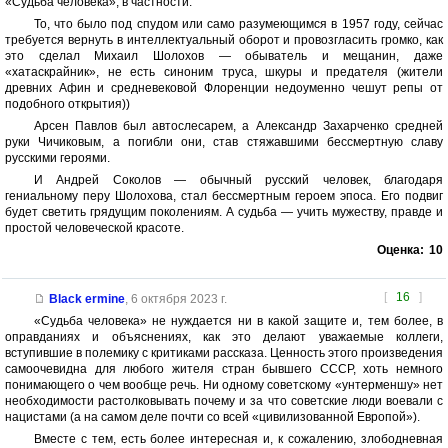
«Судьба человека», в частности.
То, что было под спудом или само разумеющимся в 1957 году, сейчас
требуется вернуть в интеллектуальный оборот и провозгласить громко, как
это сделал Михаил Шолохов — обыватель и мещанин, даже
«хатаскрайник», не есть синоним труса, шкуры и предателя (жители
древних Афин и средневековой Флоренции недоуменно чешут репы от
подобного открытия))
Арсен Павлов был автослесарем, а Александр Захарченко средней
руки Чичиковым, а погибли они, став стяжавшими бессмертную славу
русскими героями.
И Андрей Соколов — обычный русский человек, благодаря
гениальному перу Шолохова, стал бессмертным героем эпоса. Его подвиг
будет светить грядущим поколениям. А судьба — учить мужеству, правде и
простой человеческой красоте.
Оценка:
10
[
16
]
Black ermine
,
6 октября 2023 г.
«Судьба человека» не нуждается ни в какой защите и, тем более, в
оправданиях и объяснениях, как это делают уважаемые коллеги,
вступившие в полемику с критиками рассказа. Ценность этого произведения
самоочевидна для любого жителя стран бывшего СССР, хоть немного
понимающего о чем вообще речь. Ни одному советскому «унтерменшу» нет
необходимости растолковывать почему и за что советские люди воевали с
нацистами (а на самом деле почти со всей «цивилизованной Европой»).
Вместе с тем, есть более интересная и, к сожалению, злободневная