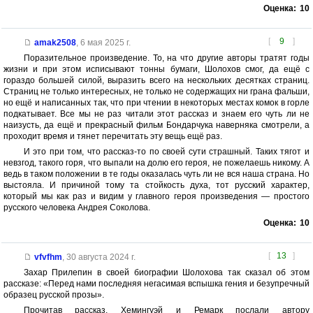
Оценка:
10
[
9
]
amak2508
,
6 мая 2025 г.
Поразительное произведение. То, на что другие авторы тратят годы
жизни и при этом исписывают тонны бумаги, Шолохов смог, да ещё с
гораздо большей силой, выразить всего на нескольких десятках страниц.
Страниц не только интересных, не только не содержащих ни грана фальши,
но ещё и написанных так, что при чтении в некоторых местах комок в горле
подкатывает. Все мы не раз читали этот рассказ и знаем его чуть ли не
наизусть, да ещё и прекрасный фильм Бондарчука наверняка смотрели, а
проходит время и тянет перечитать эту вещь ещё раз.
И это при том, что рассказ-то по своей сути страшный. Таких тягот и
невзгод, такого горя, что выпали на долю его героя, не пожелаешь никому. А
ведь в таком положении в те годы оказалась чуть ли не вся наша страна. Но
выстояла. И причиной тому та стойкость духа, тот русский характер,
который мы как раз и видим у главного героя произведения — простого
русского человека Андрея Соколова.
Оценка:
10
[
13
]
vfvfhm
,
30 августа 2024 г.
Захар Прилепин в своей биографии Шолохова так сказал об этом
рассказе: «Перед нами последняя негасимая вспышка гения и безупречный
образец русской прозы».
Прочитав рассказ, Хемингуэй и Ремарк послали автору