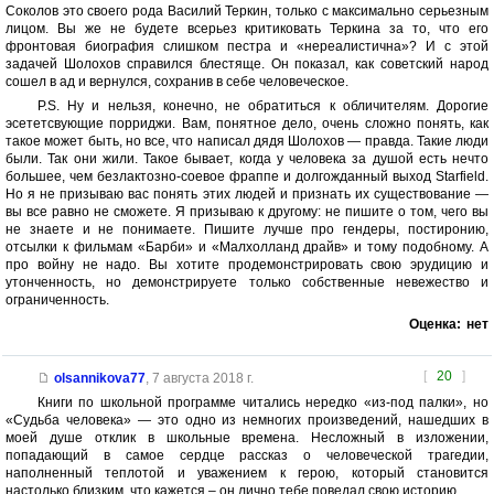
Соколов это своего рода Василий Теркин, только с максимально серьезным
лицом. Вы же не будете всерьез критиковать Теркина за то, что его
фронтовая биография слишком пестра и «нереалистична»? И с этой
задачей Шолохов справился блестяще. Он показал, как советский народ
сошел в ад и вернулся, сохранив в себе человеческое.
P.S. Ну и нельзя, конечно, не обратиться к обличителям. Дорогие
эсететсвующие порриджи. Вам, понятное дело, очень сложно понять, как
такое может быть, но все, что написал дядя Шолохов — правда. Такие люди
были. Так они жили. Такое бывает, когда у человека за душой есть нечто
большее, чем безлактозно-соевое фраппе и долгожданный выход Starfield.
Но я не призываю вас понять этих людей и признать их существование —
вы все равно не сможете. Я призываю к другому: не пишите о том, чего вы
не знаете и не понимаете. Пишите лучше про гендеры, постиронию,
отсылки к фильмам «Барби» и «Малхолланд драйв» и тому подобному. А
про войну не надо. Вы хотите продемонстрировать свою эрудицию и
утонченность, но демонстрируете только собственные невежество и
ограниченность.
Оценка:
нет
[
20
]
olsannikova77
,
7 августа 2018 г.
Книги по школьной программе читались нередко «из-под палки», но
«Судьба человека» — это одно из немногих произведений, нашедших в
моей душе отклик в школьные времена. Несложный в изложении,
попадающий в самое сердце рассказ о человеческой трагедии,
наполненный теплотой и уважением к герою, который становится
настолько близким, что кажется – он лично тебе поведал свою историю.