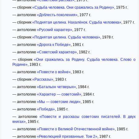
— сборник
«Судьба человека. Они сражались за Родину»
, 1975 г.
— антологию
«Доблесть поколения»
, 1977 г.
— сборник
«Поднятая целина. Нахалёнок. Судьба человека»
, 1977 г.
— антологию
«Русский характер»
, 1977 г.
— сборник
«Поднятая целина. Судьба человека»
, 1978 г.
— антологию
«Дорога к Победе»
, 1981 г.
— антологию
«Советский характер»
, 1982 г.
— сборник
«Они сражались за Родину. Судьба человека. Слово о
Родине»
, 1983 г.
— антологию
«Повести о войне»
, 1983 г.
— сборник
«Рассказы»
, 1983 г.
— антологию
«Батальон четверых»
, 1984 г.
— антологию
«Характер — советский»
, 1984 г.
— антологию
«Мы — советские люди»
, 1985 г.
— антологию
«Победа»
, 1985 г.
— антологию
«Повести и рассказы советских писателей. В двух
книгах»
, 1985 г.
— антологию
«Повести о Великой Отечественной войне»
, 1985 г.
— антологию
«Революцией призванные. Том 2»
, 1987 г.