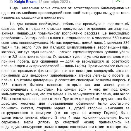
[
25
]
Knight Errant
,
12 сентября 2023 г.
Н-да. Внезапная волна отзывов от эстетствующих библиофилов на
одно из сильнейших произведений советской литературы вынудила меня
извлечь залежавшийся в ножнах меч.
Но для начала необходима небольшая преамбула в формате «N
фактов», ибо в недавних отзывах присутствует откровенно антинаучная
ахинея, мешающая правильному восприятию рассказа. Ее необходимо
разоблачить. За годы войны в плен к немцам попало 4 миллиона 559 тысяч
советских военнослужащих. Из них вернулись домой лишь 1 миллион 836
тысяч, т.е. около 40% (на пальцах: цивилизованные европейцы-немцы,
которых, как тут один написал, Шолохов «демонизировал» гуманно убили
почти 2/3 советских пленных. Остальных тупо не успели или не смогли по
причине побега. Для сравнения — доля не вернувшихся из советского
плена немцев и их прихлебателей — лишь 14,9%). Практически все бывшие
пленные проходили фильтрацию, так как немецкие спецслужбы активно
применяли для внедрения завербованных агентов легенду о побеге из
плена. По итогам фильтрации у советских спецслужб возникли вопросы к
233 тысячам бывших пленных, которые так или иначе успели
посотрудничать с нацистами. На случай если у кого нет под рукой
калькулятора, уточню, что это менее 13% вернувшихся из плена, или около
5% от всего числа попавших в плен. При этом критерий сотрудничества был
довольно жестким: для предъявления обвинения было достаточно
побывать, скажем, старшим барака. С другой стороны, наказания за
сотрудничество с немцами (т.е. по сути за измену Родине) было
удивительно мягким: обычно 3 или 4 года колонии-поселения. Более
серьезные меры (вплоть до смертной казни) применялись на
индивидуальном уровне только к лицам, совершившим какие-то конкретные