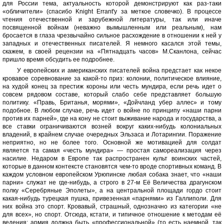
для России тема, актуальность которой демонстрируют как раз-таки
«обличители» (спасибо Knight Errant'у за меткое словечко). В процессе
чтения отечественной и зарубежной литературы, так или иначе
посвященной войнам (неважно вымышленным или реальным), нам
бросается в глаза чрезвычайно сильное расхождение в отношении к ней у
западных и отечественных писателей. Я немного касался этой темы,
скажем, в своей рецензии на «Пятнадцать часов» М.Сканлона, сейчас
пришло время обсудить ее подробнее.
У европейских и американских писателей война предстает как некое
кровавое соревнование за какой-то приз: колонии, политическое влияние,
на худой конец за престиж короны или честь мундира, если речь идет о
совсем рядовом составе, который слабо себе представляет большую
политику. «Правь, Британья, морями», «Дойчланд убер аллес» и тому
подобное. В любом случае, речь идет о войне по принципу «наши парни
против их парней», где на кону не стоит выживание народа и государства, а
все ставки ограничиваются возней вокруг каких-нибудь колониальных
владений, в крайнем случае очередных Эльзаса и Лотарингии. Поражение
неприятно, но не более того. Основной же мотивацией для солдат
является та самая «честь мундира» — простая самореализация через
насилие. Недаром в Европе так распространен культ воинских частей,
которые в данном контексте становятся чем-то вроде спортивных команд. В
каждом условном европейском Урюпинске любая собака знает, что «наши
парни» служат не где-нибудь, а строго в 27-м Её Величества драгунском
полку «Серебряные Эполеты», а на центральной площади гордо стоит
какая-нибудь турецкая пушка, привезенная «парнями» из Галлиполи. Для
них война это спорт. Кровавый, страшный, однозначно из категории «не
для всех», но спорт. Отсюда, кстати, и типичное отношение к методам её
ведения: армия должна быть «профессиональной» (то есть наемной, так