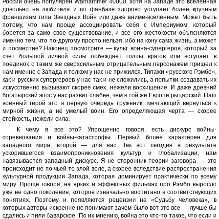
России очень популярен Warhammer 40000, хотя на Западе это вселенная
довольно на любителя и по фанбазе здорово уступает более крупным
франшизам типа Звездных Войн или даже аниме-вселенным. Может быть
потому, что нам проще ассоциировать себя с Империумом, который
борется за само свое существование, и все его жестокости объясняются
именно тем, что по-другому просто нельзя, ибо на кону сама жизнь, а может
и посмертие? Наконец посмотрите — культ воина-супергероя, который за
счет большой личной силы побеждает толпы врагов или вступает в
поединок с таким же сверхсильным отрицательным персонажем пришел к
нам именно с Запада и толком у нас не прижился. Типажи «русского Рэмбо»,
как и русских супергероев у нас так и не сложились, а попытки создавать их
искусственно вызывают скорее смех, нежели восхищение. И даже древний
богатырский эпос у нас развит слабее, чем в той же Европе рыцарский. Наш
военный герой это в первую очередь труженик, мечтающий вернуться к
мирной жизни, а не умелый воин. Его определяющая черта — скорее
стойкость, нежели сила.
К чему я все это? Упрощенно говоря, есть дискурс войны-
соревнования и войны-катастрофы. Первый более характерен для
западного мира, второй — для нас. Так вот сегодня в результате
ускорившегося взаимопроникновения культур и глобализации, нам
навязывается западный дискурс. Я не сторонник теории заговора — это
происходит не по чьей-то злой воле, а скорее вследствие распространения
культурной продукции Запада, которая доминирует практически по всему
миру. Проще говоря, на ярких и эффектных фильмах про Рэмбо выросло
уже не одно поколение, которое изначально воспитано в соответствующих
понятиях. Поэтому и появляются рецензии на «Судьбу человека», в
которых авторы искренне не понимают зачем было вот это все — лучше бы
сдались и пили баварское. По их мнению, война это что-то такое, что если и