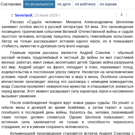
Сортировка:
по актуальности
по дате
по рейтингу
по оценке
[
4
]
SeverianX
,
23 июня 2026 г.
Рассказ «Судьба человека» Михаила Александровича Шолохова
занимает особое место в русской литературе XX века. Это произведение
посвящено трагическим событиям Великой Отечественной войны и судьбе
простого человека, которому пришлось пережить тяжелейшие испытания.
Автор не только рассказывает историю одного героя, но и показывает
стойкость, мужество и духовную силу всего народа.
Главным героем рассказа является Андрей Соколов – обычный
русский человек, трудолюбивый и честный. До войны он жил счастливой
жизнью: работал, имел семью, воспитывал детей. Однако война разрушила
его мир. Андрей уходит на фронт, попадает в плен, переживает голод,
издевательства и постоянную угрозу смерти. Несмотря на нечеловеческие
условия, герой сохраняет достоинство и веру в жизнь. Особенно сильное
впечатление производит эпизод его разговора с немецким комендантом,
когда Соколов проявляет невероятное мужество и отказывается унижаться
перед врагом. Этот момент раскрывает силу характера героя и несомненно
вызывает уважение.
После освобождения Андрея ждут новые удары судьбы. Он узнаёт о
гибели жены и дочерей во время бомбёжки, а затем теряет и сына,
погибшего в последний день войны. Казалось бы, человек, переживший
такие потери, должен сломаться. Однако Шолохов показывает, что
истинная сила заключается не только в способности переносить
страдания, но и в умении сохранить человечность.
Кульминацией произведения становится встреча Андрея Соколова с