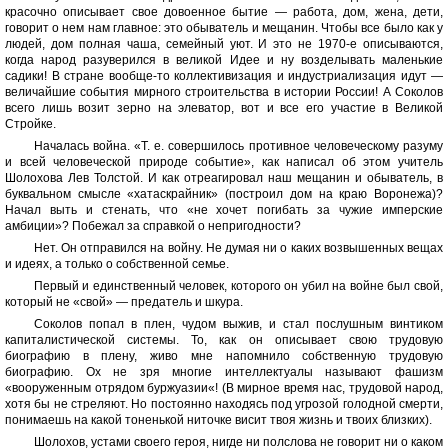
красочно описывает свое довоенное бытие — работа, дом, жена, дети,
говорит о нем нам главное: это обыватель и мещанин. Чтобы все было как у
людей, дом полная чаша, семейный уют. И это не 1970-е описываются,
когда народ разуверился в великой Идее и ну возделывать маленькие
садики! В стране вообще-то коллективизация и индустриализация идут —
величайшие события мирного строительства в истории России! А Соколов
всего лишь возит зерно на элеватор, вот и все его участие в Великой
Стройке.
Началась война. «Т. е. совершилось противное человеческому разуму
и всей человеческой природе событие», как написал об этом учитель
Шолохова Лев Толстой. И как отреагировал наш мещанин и обыватель, в
буквальном смысле «хатаскрайник» (построил дом на краю Воронежа)?
Начал выть и стенать, что «не хочет погибать за чужие имперские
амбиции»? Побежал за справкой о непригодности?
Нет. Он отправился на войну. Не думая ни о каких возвышенных вещах
и идеях, а только о собственной семье.
Первый и единственный человек, которого он убил на войне был свой,
который не «свой» — предатель и шкура.
Соколов попал в плен, чудом выжив, и стал послушным винтиком
капиталистической системы. То, как он описывает свою трудовую
биографию в плену, живо мне напомнило собственную трудовую
биографию. Ох не зря многие интеллектуалы называют фашизм
«вооруженным отрядом буржуазии«! (В мирное время нас, трудовой народ,
хотя бы не стреляют. Но постоянно находясь под угрозой голодной смерти,
понимаешь на какой тоненькой ниточке висит твоя жизнь и твоих близких).
Шолохов, устами своего героя, нигде ни полслова не говорит ни о каком