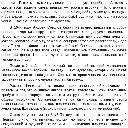
героизме. Выжить в адских условиях плена — уже геройство. А сказать
сквозь зубы горькие слова правды — героизм втройне. (Но стаканы у
фрицев наверняка были маленькие. Если бы Андрей 0,75 жахнул с голодухи
и без закуся — ему точно крышка была бы). Поделиться последним куском
хлеба — вот акт беспримерного мужества.
В 1944 году Андрей Соколов бежит из плена, прихватив с собой
ценного немца. («Вот вруша-то» — сокрушался «правдоруб» Солженицын.
Известный польский поэт и сатирик Станислав Ежи Лец убил лопатой,
которой копал себе могилу, эсэсовца, собиравшегося его расстрелять, и дал
дёру. Так что на фронте разные случаи были). Он узнал, что почти вся его
семья погибла еще два года назад. Подлечившись и отъевшись, он снова
пошел на фронт. Но не из чувства мести, а опять-таки исполняя свой
человеческий долг.
После войны Андрей, одинокий, потерянный, пьющий, усыновляет
маленького беспризорника. Последний акт мужества, который он может
совершить, и он этот шаг делает. Опять-таки героизм целиком и полностью
укорененный в простую человечность и бытовуху.
Рассказ Шолохова — это тридцать три страницы голой и обжигающей
правды. А тот, кто обвиняет автора в украшательстве и лжи, всего лишь
требует от него чернухи, антисоветизма, русофобии и самоненависти. В
общем, поклонники Солженицына (а он был самым главным своим
поклонником) требовали, чтобы Шолохов стал Солженицыным. Ну, или на
худой конец Шаламовым (враль рангом помельче, а талантом побогаче).
Слава богу, он ими не был! Потому что творения этих «писателей
Правды» сгниют на пыльных полках, но мало что есть нужнее для
сегодняшней и будущей России, чем произведения Шолохова вообще и