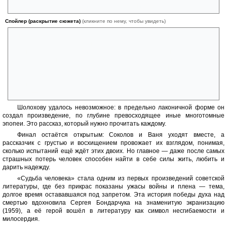
Германии. В этом молчаливом сопротивлении — вся сила его духа.
Спойлер (раскрытие сюжета)
(кликните по нему, чтобы увидеть)
Вырвавшись из плена, он узнаёт страшную весть: жена и дочери
погибли при бомбёжке, а сын, с которым так и не довелось увидеться,
пал на фронте в последние дни войны. Казалось, жизнь потеряла
всякий смысл, но судьба посылает ему встречу с маленьким
Ванюшкой — таким же одиноким, таким же израненным войной. И
если до этого момента я держался стойко, то здесь сдержать слёзы
уже не смог. Соколов решает назваться отцом мальчика, давая ему —
и себе — шанс начать всё заново.
Шолохову удалось невозможное: в предельно лаконичной форме он
создал произведение, по глубине превосходящее иные многотомные
эпопеи. Это рассказ, который нужно прочитать каждому.
Финал остаётся открытым: Соколов и Ваня уходят вместе, а
рассказчик с грустью и восхищением провожает их взглядом, понимая,
сколько испытаний ещё ждёт этих двоих. Но главное — даже после самых
страшных потерь человек способен найти в себе силы жить, любить и
дарить надежду.
«Судьба человека» стала одним из первых произведений советской
литературы, где без прикрас показаны ужасы войны и плена — тема,
долгое время остававшаяся под запретом. Эта история победы духа над
смертью вдохновила Сергея Бондарчука на знаменитую экранизацию
(1959), а её герой вошёл в литературу как символ несгибаемости и
милосердия.