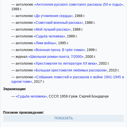
— антологию
«Антология русского советского рассказа (50-е годы)»
,
1988 г.
— антологию
«До утомления сердца»
, 1988 г.
— антологию
«Советский военный рассказ»
, 1988 г.
— антологию
«Мой лучший рассказ»
, 1989 г.
— антологию
«Судьба человека»
, 1989 г.
— антологию
«Лики войны»
, 1995 г.
— антологию
«Военная проза. В трёх томах»
, 1999 г.
— журнал
«Школьная роман-газета, 7/2000»
, 2000 г.
— антологию
«Хрестоматия по литературе XX века»
, 2002 г.
— антологию
«Большая хрестоматия любимых рассказов»
, 2010 г.
— антологию
«Собрание повестей и рассказов о войне 1941-1945 в
одном томе»
, 2017 г.
Экранизации:
—
«Судьба человека»
, СССР, 1959 // реж. Сергей Бондарчук
Похожие произведения:
показать