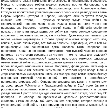
плохо к ним готовы, а сами конфликты встречали непонимание в обществе.
Народ с готовностью мобилизовался воевать против Наполеона или
Гитлера, но неохотно встречал Русско-японскую или Афганскую войны.
Отсюда же проистекает удивляющее многих российское равнодушие к теме
Первой мировой (которая в Европе, наоборот, акцентируется гораздо
сильнее, чем Вторая) — русскому человеку чужда тема войны за
экономический передел мира, когда Родина сама по себе угрозе не
подвергается. Возможно поэтому русский солдат в ПМВ себя особо не
показал, а попытки представить эту войну как некое великое свершение
встречали отторжение как тогда, так и сейчас. Даже когда мы читаем про
героев «атаки мертвецов» в голове сразу возникает вопрос: «это все,
конечно, было очень круто, вот только зачем?». Характерно, что к тем же
панфиловцам или защитникам дома Павлова таких вопросов не
появляется. Собственно говоря, получается, что русский человек хорошо
понимает, за что стоит воевать, а за что нет — чем не повод для гордости?
Впрочем, в евроатлантической культуре некоторые отголоски дискурса
отечественной войны сохранились с давних времен и сильно отличаются от
более позднего отношения к войне. Например, французский метамиф о
Столетней войне как великом испытании, в котором герои вроде Жанны
Д'арк спасли саму «милую Францию» как таковую, куда ближе к российскому
восприятию Великой Отечественной, чем, скажем, к английскому
пониманию мировых войн. Отношение американцев-южан и «проюжных»
авторов, вроде М.Митчелл к Гражданской войне в США тоже близко к
российскому восприятию войны ради защиты независимости и своего
уклада жизни. Просто этот дискурс оказался несколько затерт, поскольку Юг
проиграл. Не отсюда ли проистекают довольно распространенные
симпатии к южанам среди той части нашего общества, которая вообще в
курсе событий этой войны? Еще пример, на этот раз совсем курьезный. В