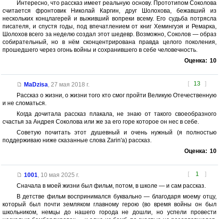
Интересно, что рассказ имеет реальную основу. Прототипом Соколова
считается фронтовик Николай Каргин, друг Шолохова, бежавший из
нескольких концлагерей и выживший вопреки всему. Его судьба потрясла
писателя, и спустя годы, под впечатлением от книг Хемингуэя и Ремарка,
Шолохов всего за неделю создал этот шедевр. Возможно, Соколов — образ
собирательный, но в нём сконцентрирована правда целого поколения,
прошедшего через огонь войны и сохранившего в себе человечность.
Оценка:
10
[
13
]
MaDzisa
,
27 мая 2018 г.
Рассказ о жизни, о жизни того кто смог пройти Великую Отечественную
и не сломаться.
Когда дочитала рассказ плакала, не знаю от такого своеобразного
счастья за Андрея Соколова или же за его горе которое он нес в себе.
Советую почитать этот душевный и очень нужный (я полностью
поддерживаю ниже сказанные слова Zarin'а) рассказ.
Оценка:
10
[
1
]
1001
,
10 мая 2025 г.
Сначала в моей жизни был фильм, потом, в школе — и сам рассказ.
В детстве фильм воспринимался буквально — благодаря моему отцу,
который был почти земляком главному герою (во время войны он был
школьником, немцы до нашего города не дошли, но успели провести