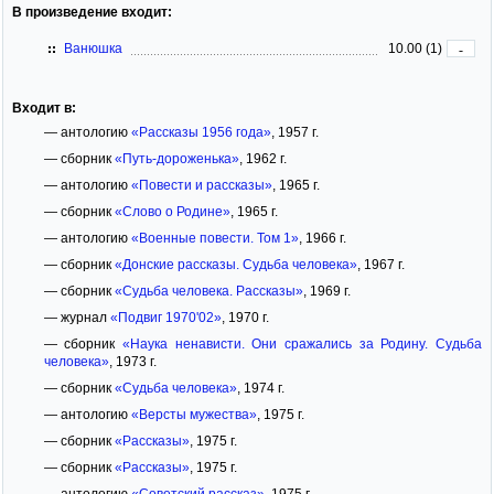
В произведение входит:
Ванюшка
10.00 (1)
-
Входит в:
— антологию
«Рассказы 1956 года»
, 1957 г.
— сборник
«Путь-дороженька»
, 1962 г.
— антологию
«Повести и рассказы»
, 1965 г.
— сборник
«Слово о Родине»
, 1965 г.
— антологию
«Военные повести. Том 1»
, 1966 г.
— сборник
«Донские рассказы. Судьба человека»
, 1967 г.
— сборник
«Судьба человека. Рассказы»
, 1969 г.
— журнал
«Подвиг 1970'02»
, 1970 г.
— сборник
«Наука ненависти. Они сражались за Родину. Судьба
человека»
, 1973 г.
— сборник
«Судьба человека»
, 1974 г.
— антологию
«Версты мужества»
, 1975 г.
— сборник
«Рассказы»
, 1975 г.
— сборник
«Рассказы»
, 1975 г.
— антологию
«Советский рассказ»
, 1975 г.