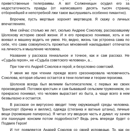
приветственные телеграммы. А вот Солженицын осудил его за
недостаточность правды (от написавшего десять тысяч страниц
отборнейшей и непотребной лжи такое выслушивать особенно пикантно).
Впрочем, пусть мертвые хоронят мертвецов. Я скажу о личных
впечатлениях.
Мне сейчас столько же лет, сколько Андрею Соколову, рассказавшему
Шолохову историю своей жизни. И я его прекрасно понимаю, хоть и не
воевал и машину водить не умею. Но, видно, жизнь так устроена сама по
себе, что сама совокупность прожитых мгновений накладывает отпечаток
на личность и мышление человека.
Название у рассказа гениальное и точное, как и сам рассказ. Не
«Судьба героя», не «Судьба советского человека», а...
При том что Андрей Соколов и герой, и безусловно советский.
У меня же при чтении прежде всего срезонировала человечность
Соколова, которая обычно остается в тени политики и теории героизма.
Шолохов всегда был великим бытописателем, с первых же своих
произведений. Потомок крестьян и сам бывавший сельским тружеником, он
прекрасно понимал, что человек вырастает из быта, а чаще всего в нем
безвылазно и остается.
В рассказе он виртуозно вводит тему окружающей среды человека.
Транспорт (бричка и виллис), одежда (стеганка и ватные штаны), личные
вещи (промокшие папиросы). Я читал эту вводную часть и думал: ну зачем
эти пахнущие конским потом подробности? Ведь речь впереди будет о
Подвиге Героя!
И тут появляется Андрей Соколов со своей исповедью. То, как он