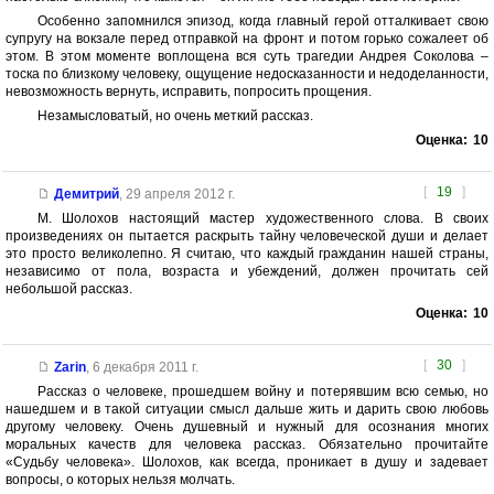
Особенно запомнился эпизод, когда главный герой отталкивает свою
супругу на вокзале перед отправкой на фронт и потом горько сожалеет об
этом. В этом моменте воплощена вся суть трагедии Андрея Соколова –
тоска по близкому человеку, ощущение недосказанности и недоделанности,
невозможность вернуть, исправить, попросить прощения.
Незамысловатый, но очень меткий рассказ.
Оценка:
10
[
19
]
Демитрий
,
29 апреля 2012 г.
М. Шолохов настоящий мастер художественного слова. В своих
произведениях он пытается раскрыть тайну человеческой души и делает
это просто великолепно. Я считаю, что каждый гражданин нашей страны,
независимо от пола, возраста и убеждений, должен прочитать сей
небольшой рассказ.
Оценка:
10
[
30
]
Zarin
,
6 декабря 2011 г.
Рассказ о человеке, прошедшем войну и потерявшим всю семью, но
нашедшем и в такой ситуации смысл дальше жить и дарить свою любовь
другому человеку. Очень душевный и нужный для осознания многих
моральных качеств для человека рассказ. Обязательно прочитайте
«Судьбу человека». Шолохов, как всегда, проникает в душу и задевает
вопросы, о которых нельзя молчать.