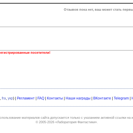
Отзывов пока нет, ваш может стать первы
регистрированные посетители!
,
fra
,
укр
) |
Регламент
|
FAQ
|
Контакты
|
Наши награды
|
ВКонтакте
|
Telegram
|
спользование материалов сайта допускается только с указанием активной ссылки на и
© 2005-2026
«Лаборатория Фантастики»
.