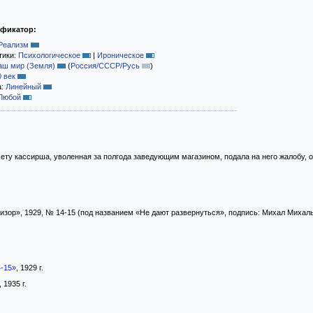
ификатор:
Реализм
тики:
Психологическое
|
Ироническое
аш мир (Земля)
(
Россия/СССР/Русь
)
0 век
а:
Линейный
Любой
чету кассирша, уволенная за полгода заведующим магазином, подала на него жалобу, о
зор», 1929, № 14-15 (под названием «Не дают развернуться», подпись: Михал Михалы
4-15»
, 1929 г.
, 1935 г.