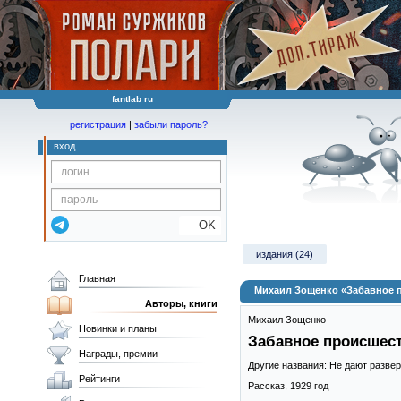
fantlab ru
регистрация
|
забыли пароль?
вход
OK
издания (24)
Главная
Михаил Зощенко «Забавное 
Авторы, книги
Михаил Зощенко
Новинки и планы
Забавное происшест
Награды, премии
Другие названия: Не дают разве
Рейтинги
Рассказ,
1929
год