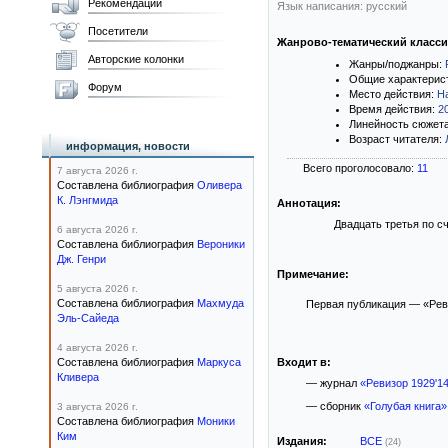
Рекомендации
Язык написания: русский
Посетители
Жанрово-тематический класс
Авторские колонки
Жанры/поджанры:
Общие характерис
Форум
Место действия:
Н
Время действия:
2
Линейность сюжет
Возраст читателя:
информация, новости
Всего проголосовало:
11
7 августа 2026 г.
Составлена библиография
Оливера
К. Лэнгмида
Аннотация:
Двадцать третья по с
6 августа 2026 г.
Составлена библиография
Вероники
Дж. Генри
Примечание:
5 августа 2026 г.
Составлена библиография
Махмуда
Первая публикация — «Реви
Эль-Сайеда
4 августа 2026 г.
Составлена библиография
Маркуса
Входит в:
Кливера
— журнал
«Ревизор 1929'1
— сборник
«Голубая книга»
3 августа 2026 г.
Составлена библиография
Моники
Ким
Издания:
ВСЕ
(24)