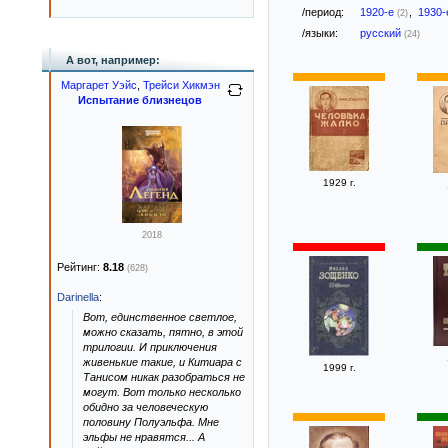
/период:
1920-е
,
1930
(2)
/языки:
русский
(24)
А вот, например:
Маргарет Уэйс
,
Трейси Хикмэн
Испытание близнецов
1929 г.
2018
Рейтинг:
8.18
(628)
Darinella
:
Вот, единственное светлое,
можно сказать, пятно, в этой
трилогии. И приключения
живенькие такие, и Китиара с
1999 г.
Танисом никак разобраться не
могут. Вот только несколько
обидно за человеческую
половину Полуэльфа. Мне
эльфы не нравятся... А