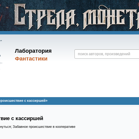
Лаборатория
Фантастики
происшествие с кассиршей»
вие с кассиршей
рнуться; Забавное происшествие в кооперативе