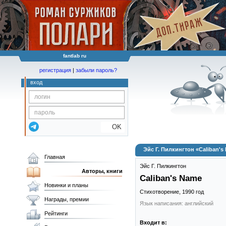
fantlab ru
регистрация
|
забыли пароль?
вход
OK
Эйс Г. Пилкингтон «Caliban's
Главная
Эйс Г. Пилкингтон
Авторы, книги
Caliban's Name
Новинки и планы
Стихотворение,
1990
год
Награды, премии
Язык написания: английский
Рейтинги
Входит в: