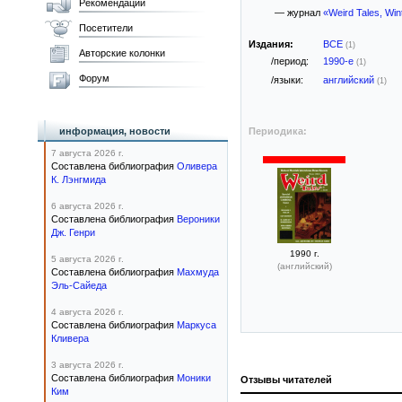
Рекомендации
— журнал
«Weird Tales, Win
Посетители
Издания:
ВСЕ
(1)
Авторские колонки
/период:
1990-е
(1)
Форум
/языки:
английский
(1)
информация, новости
Периодика:
7 августа 2026 г.
Составлена библиография
Оливера
К. Лэнгмида
6 августа 2026 г.
Составлена библиография
Вероники
Дж. Генри
1990 г.
5 августа 2026 г.
(английский)
Составлена библиография
Махмуда
Эль-Сайеда
4 августа 2026 г.
Составлена библиография
Маркуса
Кливера
3 августа 2026 г.
Составлена библиография
Моники
Отзывы читателей
Ким