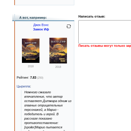
Написать отзыв:
А вот, например:
Джек Вэнс
Замок Иф
Писать отзывы могут только за
2018
2018
Рейтинг:
7.83
(250)
Цырилла
:
Немного смазало
впечатление, что автор
оставляет Дитмара одним из
главных отрицательных
персонажей, а Марио -
победитель и герой. В
рассказе показано
противопоставление:
[spoiler]Марио пытается