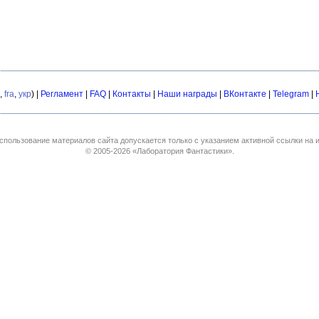
,
fra
,
укр
) |
Регламент
|
FAQ
|
Контакты
|
Наши награды
|
ВКонтакте
|
Telegram
|
спользование материалов сайта допускается только с указанием активной ссылки на и
© 2005-2026
«Лаборатория Фантастики»
.