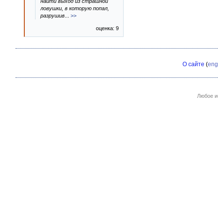
найти выход из страшной
ловушки, в которую попал,
разрушив
...
>>
оценка: 9
О сайте
(
eng
Любое и