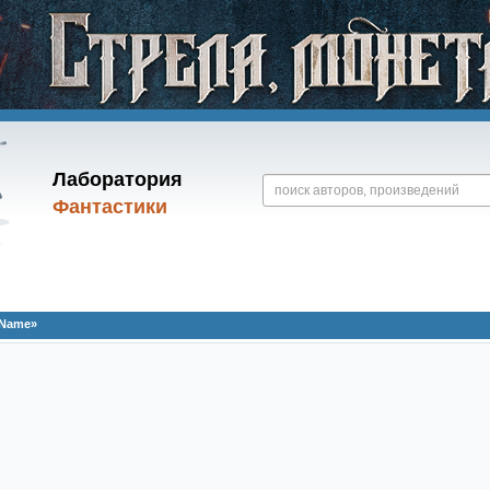
Лаборатория
Фантастики
 Name»