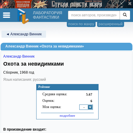
ЛАБОРАТОРИЯ
ФАНТАСТИКИ
поиск по жанру
расширенный
◄ Александр Винник
Александр Винник «Охота за невидимками»
Александр Винник
Охота за невидимками
Сборник,
1968
год
Язык написания: русский
Рейтинг
Средняя оценка:
5.67
Оценок:
6
Моя оценка:
-
подробнее
В произведение входит: