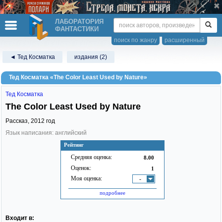
ЛАБОРАТОРИЯ
ФАНТАСТИКИ
поиск по жанру
расширенный
◄ Тед Косматка
издания (2)
Тед Косматка «The Color Least Used by Nature»
Тед Косматка
The Color Least Used by Nature
Рассказ,
2012
год
Язык написания: английский
Рейтинг
Средняя оценка:
8.00
Оценок:
1
Моя оценка:
-
подробнее
Входит в: