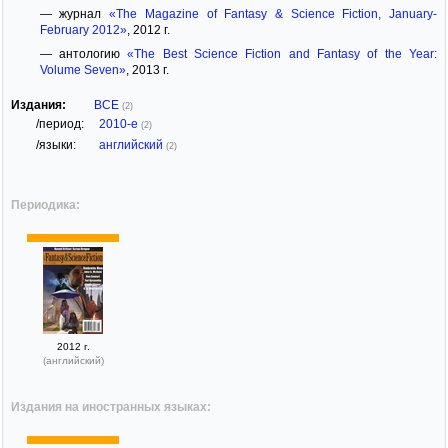
— журнал
«The Magazine of Fantasy & Science Fiction, January-
February 2012»
, 2012 г.
— антологию
«The Best Science Fiction and Fantasy of the Year:
Volume Seven»
, 2013 г.
Издания:
ВСЕ
(2)
/период:
2010-е
(2)
/языки:
английский
(2)
Периодика:
2012 г.
(английский)
Издания на иностранных языках: