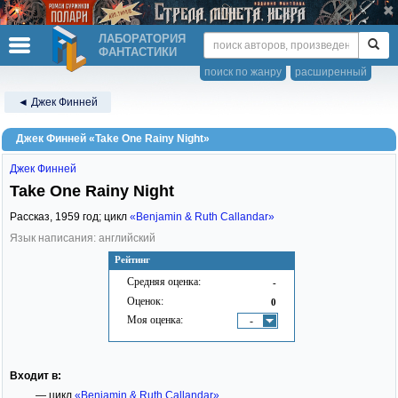
ЛАБОРАТОРИЯ
ФАНТАСТИКИ
поиск по жанру
расширенный
◄ Джек Финней
Джек Финней «Take One Rainy Night»
Джек Финней
Take One Rainy Night
Рассказ,
1959
год; цикл
«Benjamin & Ruth Callandar»
Язык написания: английский
Рейтинг
Средняя оценка:
-
Оценок:
0
Моя оценка:
-
Входит в:
— цикл
«Benjamin & Ruth Callandar»