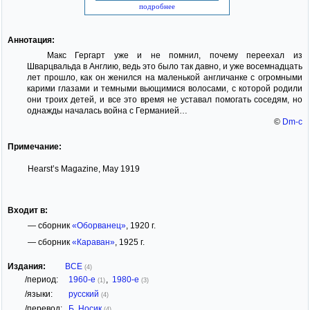
подробнее
Аннотация:
Макс Гергарт уже и не помнил, почему переехал из
Шварцвальда в Англию, ведь это было так давно, и уже восемнадцать
лет прошло, как он женился на маленькой англичанке с огромными
карими глазами и темными вьющимися волосами, с которой родили
они троих детей, и все это время не уставал помогать соседям, но
однажды началась война с Германией…
©
Dm-c
Примечание:
Hearst’s Magazine, May 1919
Входит в:
— сборник
«Оборванец»
, 1920 г.
— сборник
«Караван»
, 1925 г.
Издания:
ВСЕ
(4)
/период:
1960-е
,
1980-е
(1)
(3)
/языки:
русский
(4)
/перевод:
Б. Носик
(4)