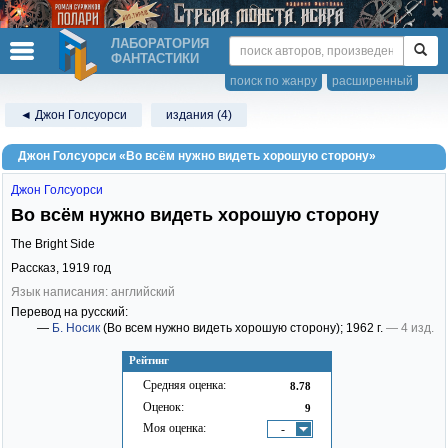
ЛАБОРАТОРИЯ
ФАНТАСТИКИ
поиск по жанру
расширенный
◄ Джон Голсуорси
издания (4)
Джон Голсуорси «Во всём нужно видеть хорошую сторону»
Джон Голсуорси
Во всём нужно видеть хорошую сторону
The Bright Side
Рассказ,
1919
год
Язык написания: английский
Перевод на русский:
—
Б. Носик
(Во всем нужно видеть хорошую сторону)
; 1962 г.
— 4 изд.
Рейтинг
Средняя оценка:
8.78
Оценок:
9
Моя оценка:
-