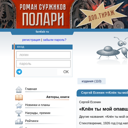
fantlab ru
регистрация
|
забыли пароль?
вход
OK
издания (110)
Главная
Сергей Есенин ««Клён ты мо
Авторы, книги
Сергей Есенин
Новинки и планы
«Клён ты мой опав
Награды, премии
Другие названия: «Клён ты мой
Рейтинги
Стихотворение,
1926
год (год на