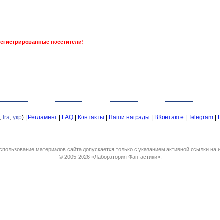
регистрированные посетители!
,
fra
,
укр
) |
Регламент
|
FAQ
|
Контакты
|
Наши награды
|
ВКонтакте
|
Telegram
|
спользование материалов сайта допускается только с указанием активной ссылки на и
© 2005-2026
«Лаборатория Фантастики»
.