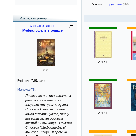
/языки:
русский
(110)
А вот, например:
Харлан Эллисон
Мефистофель в ониксе
2016 г.
2023
Рейтинг:
7.91
(114)
Manowar76
:
Почему решил прочитать: в
рамках ознакомления с
лауреатами премии Брэма
Стокера В итоге: только
2018 г.
начав читать, узнал, что у
повести целая россыпь
премий и номинаций! Помимо
Стокера "Мефистофель"
выиграл "Локус" и премию