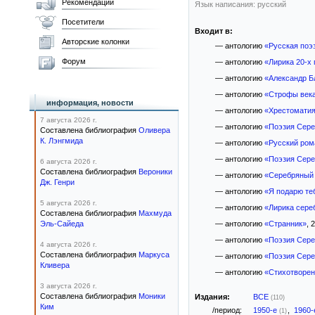
Рекомендации
Язык написания: русский
Посетители
Входит в:
Авторские колонки
— антологию
«Русская поэ
Форум
— антологию
«Лирика 20-х 
— антологию
«Александр Б
— антологию
«Строфы век
информация, новости
— антологию
«Хрестоматия
7 августа 2026 г.
— антологию
«Поэзия Сере
Составлена библиография
Оливера
К. Лэнгмида
— антологию
«Русский ром
— антологию
«Поэзия Сере
6 августа 2026 г.
Составлена библиография
Вероники
— антологию
«Серебряный 
Дж. Генри
— антологию
«Я подарю теб
5 августа 2026 г.
— антологию
«Лирика сере
Составлена библиография
Махмуда
Эль-Сайеда
— антологию
«Странник»
, 
— антологию
«Поэзия Сере
4 августа 2026 г.
Составлена библиография
Маркуса
— антологию
«Поэзия Сере
Кливера
— антологию
«Стихотворен
3 августа 2026 г.
Составлена библиография
Моники
Издания:
ВСЕ
(110)
Ким
/период:
1950-е
,
1960
(1)