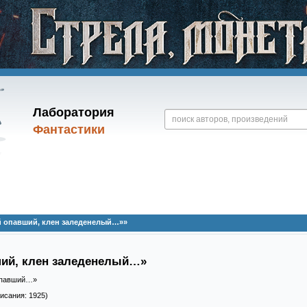
Лаборатория
Фантастики
й опавший, клен заледенелый…»»
ший, клен заледенелый…»
 опавший…»
писания: 1925)