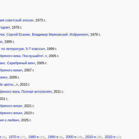
зия советской эпохи»
, 1973 г.
годов»
, 1976 г.
лок. Сергей Есенин. Владимир Маяковский. Избранное»
, 1979 г.
а»
, 1999 г.
 по литературе. 5-7 классы»
, 1999 г.
бряного века. Послушайте!..»
, 2005 г.
анс. Серебряный век»
, 2005 г.
бряного века»
, 2007 г.
век»
, 2009 г.
е цветы...»
, 2010 г.
бряного века. Полная антология»
, 2011 г.
2011 г.
бряного века»
, 2021 г.
бряного века»
, 2023 г.
ия о любви»
, 2025 г.
-е
,
1970-е
,
1980-е
,
1990-е
,
2000-е
,
2010-е
,
2020-е
(3)
(17)
(15)
(6)
(16)
(39)
(13)