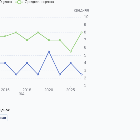
ценок
тная