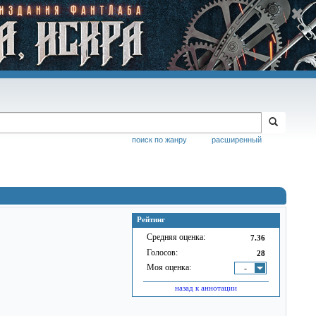
поиск по жанру
расширенный
Рейтинг
Средняя оценка:
7.36
Голосов:
28
Моя оценка:
-
назад к аннотации