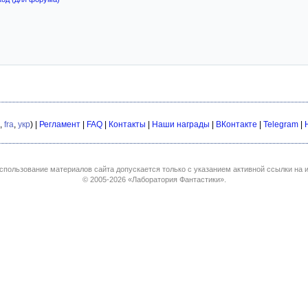
,
fra
,
укр
) |
Регламент
|
FAQ
|
Контакты
|
Наши награды
|
ВКонтакте
|
Telegram
|
спользование материалов сайта допускается только с указанием активной ссылки на и
© 2005-2026
«Лаборатория Фантастики»
.