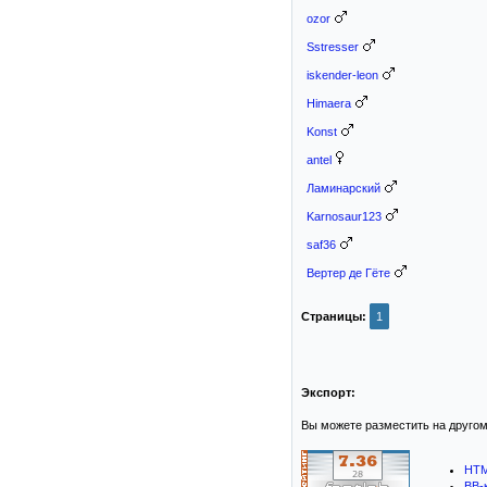
ozor
Sstresser
iskender-leon
Himaera
Konst
antel
Ламинарский
Karnosaur123
saf36
Вертер де Гёте
Страницы:
1
Экспорт:
Вы можете разместить на другом
HTM
BB-