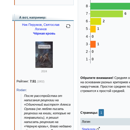
А вот, например:
Ник Перумов
,
Святослав
Логинов
Чёрная кровь
2024
Обратите внимание!
Средняя оц
Рейтинг:
7.51
(1802)
на основании разных критериев 
накрутчиков. Простое среднее п
Rodan
:
стремится к простой средней.
После расстройства от
написания рецензии на
«Одиночный выстрел» Алекса
Орлова (не люблю писать
Страницы:
1
рецензии на книги, которые не
понравились), я решил
Логин
написать рецензию на
«Черную кровь», благо недавно
Starkosta