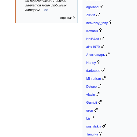
её перечитывал. Логинов
является моим любимым
dgolland
автором,
...
>>
Zlevin
оценка: 9
heavenly_fairy
Kovanik
Hell87ad
alex1970
Александръ
Nansy
darkseed
Mihrutkan
Delseo
vlasin
Gambit
uron
Liz
sosnitskiy
Tanufka