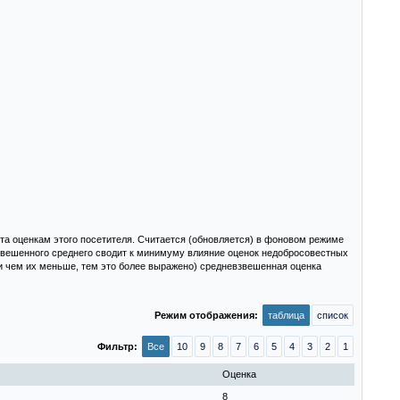
та оценкам этого посетителя. Считается (обновляется) в фоновом режиме
взвешенного среднего сводит к минимуму влияние оценок недобросовестных
и чем их меньше, тем это более выражено) средневзвешенная оценка
Режим отображения:
таблица
список
Фильтр:
Все
10
9
8
7
6
5
4
3
2
1
Оценка
8