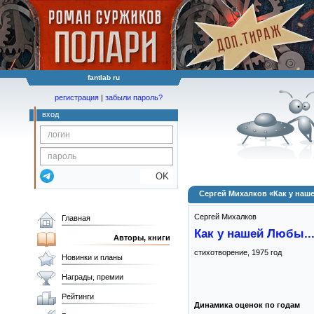
fantlab ru
регистрация
|
забыли пароль?
вход
OK
Сергей Михалков «Как у наше
Сергей Михалков
Главная
Как у нашей Любы..
Авторы, книги
стихотворение,
1975
год
Новинки и планы
Награды, премии
Рейтинги
Динамика оценок по годам