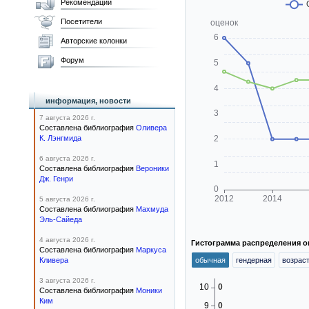
Рекомендации
Посетители
Авторские колонки
Форум
информация, новости
7 августа 2026 г.
Составлена библиография
Оливера
К. Лэнгмида
6 августа 2026 г.
Составлена библиография
Вероники
Дж. Генри
5 августа 2026 г.
Составлена библиография
Махмуда
Эль-Сайеда
4 августа 2026 г.
Гистограмма распределения о
Составлена библиография
Маркуса
Кливера
обычная
гендерная
возрас
3 августа 2026 г.
Составлена библиография
Моники
Ким