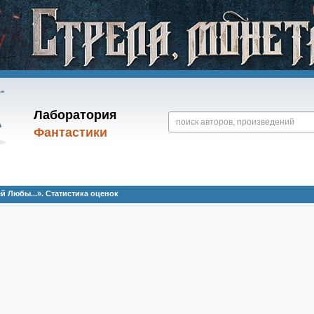
Лаборатория
Фантастики
й Любы...». Статистика оценок
.