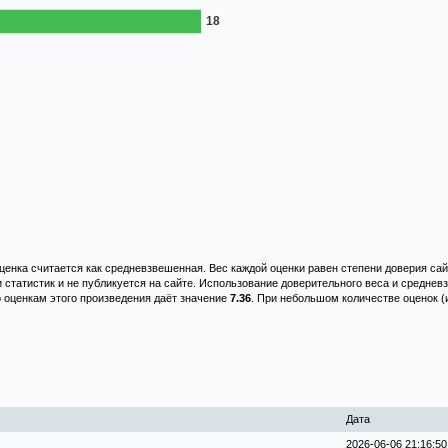
енка считается как средневзвешенная. Вес каждой оценки равен степени доверия сай
и статистик и не публикуется на сайте. Использование доверительного веса и средне
о оценкам этого произведения даёт значение
7.36
. При небольшом количестве оценок (
Дата
2026-06-06 21:16:50