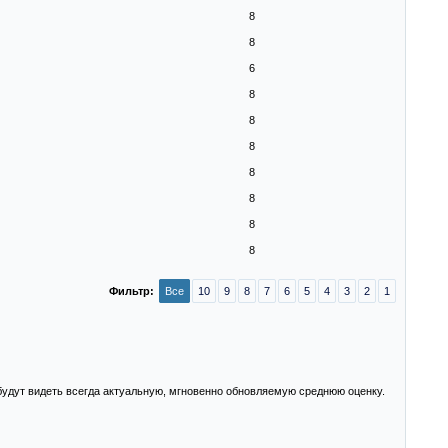
8
8
6
8
8
8
8
8
8
8
Фильтр:
Все
10
9
8
7
6
5
4
3
2
1
 будут видеть всегда актуальную, мгновенно обновляемую среднюю оценку.