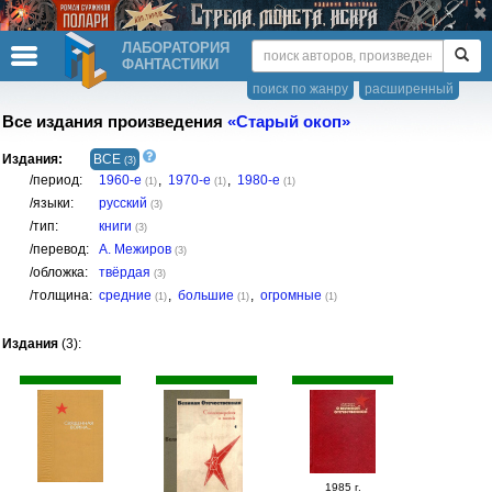
ЛАБОРАТОРИЯ
ФАНТАСТИКИ
поиск по жанру
расширенный
Все издания произведения
«Старый окоп»
Издания:
ВСЕ
(3)
/период:
1960-е
,
1970-е
,
1980-е
(1)
(1)
(1)
/языки:
русский
(3)
/тип:
книги
(3)
/перевод:
А. Межиров
(3)
/обложка:
твёрдая
(3)
/толщина:
средние
,
большие
,
огромные
(1)
(1)
(1)
Издания
(3):
1985 г.